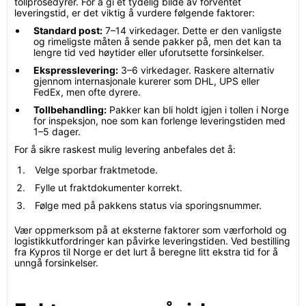
tollprosedyrer. For å gi et tydelig bilde av forventet
leveringstid, er det viktig å vurdere følgende faktorer:
Standard post:
7–14 virkedager. Dette er den vanligste
og rimeligste måten å sende pakker på, men det kan ta
lengre tid ved høytider eller uforutsette forsinkelser.
Ekspresslevering:
3–6 virkedager. Raskere alternativ
gjennom internasjonale kurerer som DHL, UPS eller
FedEx, men ofte dyrere.
Tollbehandling:
Pakker kan bli holdt igjen i tollen i Norge
for inspeksjon, noe som kan forlenge leveringstiden med
1–5 dager.
For å sikre raskest mulig levering anbefales det å:
Velge sporbar fraktmetode.
Fylle ut fraktdokumenter korrekt.
Følge med på pakkens status via sporingsnummer.
Vær oppmerksom på at eksterne faktorer som værforhold og
logistikkutfordringer kan påvirke leveringstiden. Ved bestilling
fra Kypros til Norge er det lurt å beregne litt ekstra tid for å
unngå forsinkelser.