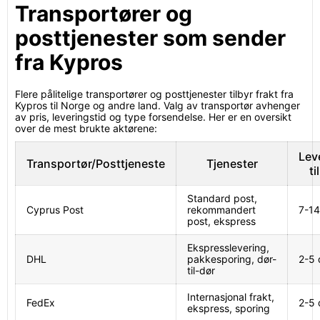
Transportører og
posttjenester som sender
fra Kypros
Flere pålitelige transportører og posttjenester tilbyr frakt fra
Kypros til Norge og andre land. Valg av transportør avhenger
av pris, leveringstid og type forsendelse. Her er en oversikt
over de mest brukte aktørene:
Lev
Transportør/Posttjeneste
Tjenester
ti
Standard post,
Cyprus Post
rekommandert
7-14
post, ekspress
Ekspresslevering,
DHL
pakkesporing, dør-
2-5 
til-dør
Internasjonal frakt,
FedEx
2-5 
ekspress, sporing