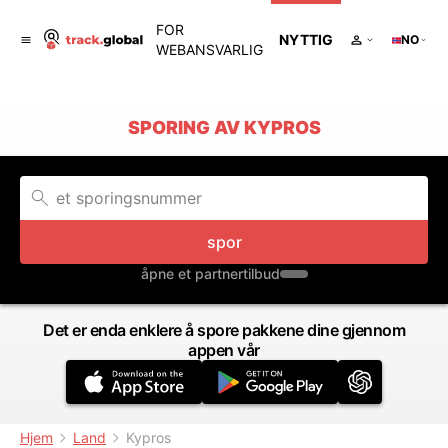
FOR
NYTTIG
NO
WEBANSVARLIG
SPORING AV KYPROS
spor
åpne et partnertilbud
Det er enda enklere å spore pakkene dine gjennom
appen vår
Hjem
Land
Kypros