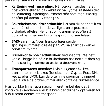
pakken er sendt og hvilken transportør som brukes.
Kvittering ved innsending:
Når pakken sendes fra et
postkontor eller en pakkebutikk på Kypros, utstedes det
en kvittering. Sporingsnummeret står som regel tydelig
oppført på denne kvitteringen.
Bekreftelsesmail fra nettbutikk:
Dersom du har bestilt en
vare på nettet, mottar du vanligvis en e-post med
ordrebekreftelse. Her vil sporingsnummeret ofte stå
oppført sammen med informasjon om forsendelsen.
SMS-varsling:
Noen transportører sender
sporingsnummeret direkte på SMS så snart pakken er
sendt fra Kypros.
Brukerkonto hos nettbutikken:
Ved kjøp fra internett
kan du logge inn på din brukerkonto hos nettbutikken og
finne sporingsnummeret under ordreoversikten.
Transportørens nettside:
Hvis du kjenner hvilken
transportør som brukes (for eksempel Cyprus Post, DHL,
FedEx eller UPS), kan du ofte finne sporingsnummeret
ved å søke på ordrenummer eller kontakte kundeservice.
Hvis du ikke finner sporingsnummeret, anbefales det å
kontakte avsenderen eller butikken der du har kjøpt varen for
å få tilsendt denne informasjonen.