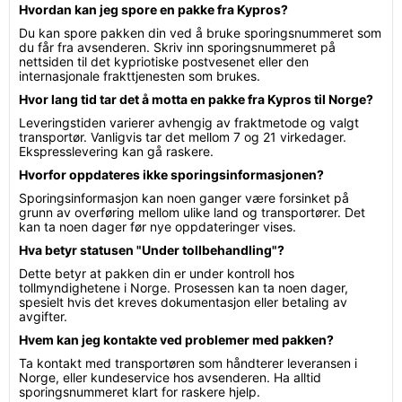
Hvordan kan jeg spore en pakke fra Kypros?
Du kan spore pakken din ved å bruke sporingsnummeret som
du får fra avsenderen. Skriv inn sporingsnummeret på
nettsiden til det kypriotiske postvesenet eller den
internasjonale frakttjenesten som brukes.
Hvor lang tid tar det å motta en pakke fra Kypros til Norge?
Leveringstiden varierer avhengig av fraktmetode og valgt
transportør. Vanligvis tar det mellom 7 og 21 virkedager.
Ekspresslevering kan gå raskere.
Hvorfor oppdateres ikke sporingsinformasjonen?
Sporingsinformasjon kan noen ganger være forsinket på
grunn av overføring mellom ulike land og transportører. Det
kan ta noen dager før nye oppdateringer vises.
Hva betyr statusen "Under tollbehandling"?
Dette betyr at pakken din er under kontroll hos
tollmyndighetene i Norge. Prosessen kan ta noen dager,
spesielt hvis det kreves dokumentasjon eller betaling av
avgifter.
Hvem kan jeg kontakte ved problemer med pakken?
Ta kontakt med transportøren som håndterer leveransen i
Norge, eller kundeservice hos avsenderen. Ha alltid
sporingsnummeret klart for raskere hjelp.