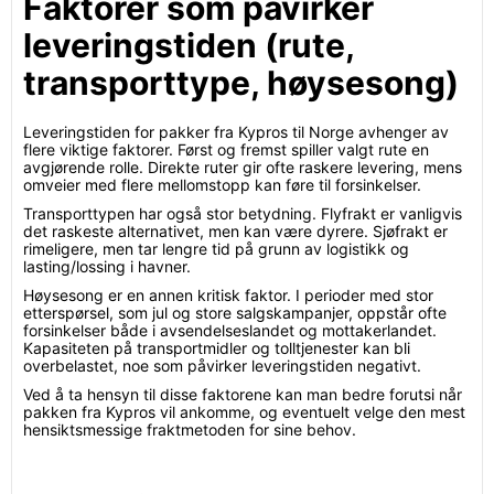
Faktorer som påvirker
leveringstiden (rute,
transporttype, høysesong)
Leveringstiden for pakker fra Kypros til Norge avhenger av
flere viktige faktorer. Først og fremst spiller valgt rute en
avgjørende rolle. Direkte ruter gir ofte raskere levering, mens
omveier med flere mellomstopp kan føre til forsinkelser.
Transporttypen har også stor betydning. Flyfrakt er vanligvis
det raskeste alternativet, men kan være dyrere. Sjøfrakt er
rimeligere, men tar lengre tid på grunn av logistikk og
lasting/lossing i havner.
Høysesong er en annen kritisk faktor. I perioder med stor
etterspørsel, som jul og store salgskampanjer, oppstår ofte
forsinkelser både i avsendelseslandet og mottakerlandet.
Kapasiteten på transportmidler og tolltjenester kan bli
overbelastet, noe som påvirker leveringstiden negativt.
Ved å ta hensyn til disse faktorene kan man bedre forutsi når
pakken fra Kypros vil ankomme, og eventuelt velge den mest
hensiktsmessige fraktmetoden for sine behov.