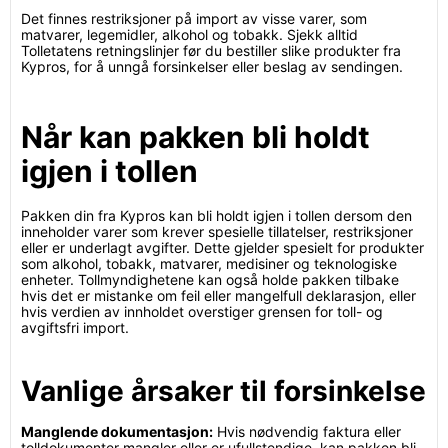
Det finnes restriksjoner på import av visse varer, som
matvarer, legemidler, alkohol og tobakk. Sjekk alltid
Tolletatens retningslinjer før du bestiller slike produkter fra
Kypros, for å unngå forsinkelser eller beslag av sendingen.
Når kan pakken bli holdt
igjen i tollen
Pakken din fra Kypros kan bli holdt igjen i tollen dersom den
inneholder varer som krever spesielle tillatelser, restriksjoner
eller er underlagt avgifter. Dette gjelder spesielt for produkter
som alkohol, tobakk, matvarer, medisiner og teknologiske
enheter. Tollmyndighetene kan også holde pakken tilbake
hvis det er mistanke om feil eller mangelfull deklarasjon, eller
hvis verdien av innholdet overstiger grensen for toll- og
avgiftsfri import.
Vanlige årsaker til forsinkelse
Manglende dokumentasjon:
Hvis nødvendig faktura eller
tolldokumenter mangler eller er ufullstendige, kan pakken bli