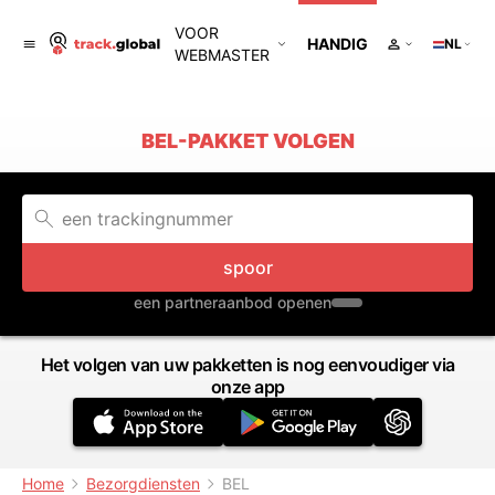
VOOR
HANDIG
NL
WEBMASTER
BEL-PAKKET VOLGEN
spoor
een partneraanbod openen
Het volgen van uw pakketten is nog eenvoudiger via
onze app
Home
Bezorgdiensten
BEL