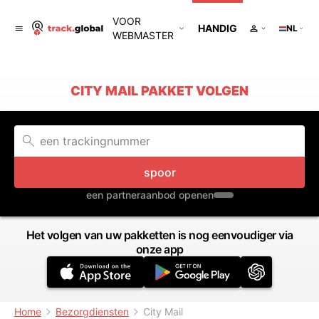
VOOR
HANDIG
NL
WEBMASTER
CITY MAIL PAKKET VOLGEN
spoor
een partneraanbod openen
Het volgen van uw pakketten is nog eenvoudiger via
onze app
Home
Bezorgdiensten
City Mail