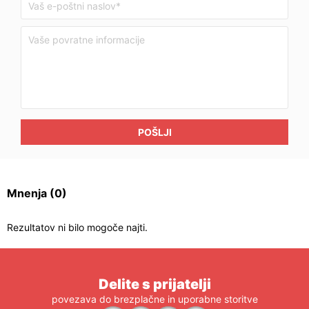
POŠLJI
Mnenja
(0)
Rezultatov ni bilo mogoče najti.
Delite s prijatelji
povezava do brezplačne in uporabne storitve