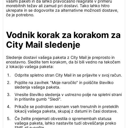
vašimi paketi in da lahko pravočasno reagirate v primeru
morebitnih težav ali zamud pri dostavi. Tako lahko hitro
ukrepate in se dogovorite za alternativne možnosti dostave,
če je potrebno.
Vodnik korak za korakom za
City Mail sledenje
Sledenje dostavi vašega paketa z City Mail je preprosto in
enostavno. Sledite tem korakom, da bi bili vedno na tekočem
z lokacijo vašega paketa:
Odprite spletno stran City Mail in se prijavite v svoj račun.
Pojdite na zavihek "Moje naročilo" in poiščite številko
sledenja vašega paketa.
Vnesite številko sledenja v ustrezno polje na spletni strani
in pritisnite gumb "Sledi".
Prikaže se podroben seznam vseh trenutnih in preteklih
lokacij vašega paketa, skupaj z datumi in časi dostave.
Če želite prejemati obvestila o spremembah statusa
vašega paketa, lahko nastavite tudi obveščanje preko
SMS ali e-pošte.