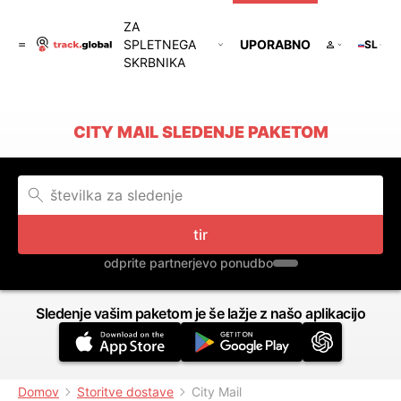
ZA
SPLETNEGA
UPORABNO
SL
SKRBNIKA
CITY MAIL SLEDENJE PAKETOM
tir
odprite partnerjevo ponudbo
Sledenje vašim paketom je še lažje z našo aplikacijo
Domov
Storitve dostave
City Mail