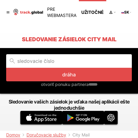
PRE
UŽITOČNÉ
SK
WEBMASTERA
SLEDOVANIE ZÁSIELOK CITY MAIL
dráha
otvoriť ponuku partnera
Sledovanie vašich zásielok je vďaka našej aplikácii ešte
jednoduchšie
Domov
Doručovacie služby
City Mail