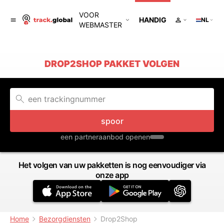
VOOR
HANDIG
NL
WEBMASTER
DROP2SHOP PAKKET VOLGEN
spoor
een partneraanbod openen
Het volgen van uw pakketten is nog eenvoudiger via
onze app
Home
Bezorgdiensten
Drop2Shop