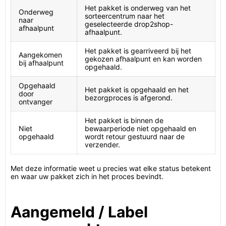
Het pakket is onderweg van het
Onderweg
sorteercentrum naar het
naar
geselecteerde drop2shop-
afhaalpunt
afhaalpunt.
Het pakket is gearriveerd bij het
Aangekomen
gekozen afhaalpunt en kan worden
bij afhaalpunt
opgehaald.
Opgehaald
Het pakket is opgehaald en het
door
bezorgproces is afgerond.
ontvanger
Het pakket is binnen de
Niet
bewaarperiode niet opgehaald en
opgehaald
wordt retour gestuurd naar de
verzender.
Met deze informatie weet u precies wat elke status betekent
en waar uw pakket zich in het proces bevindt.
Aangemeld / Label