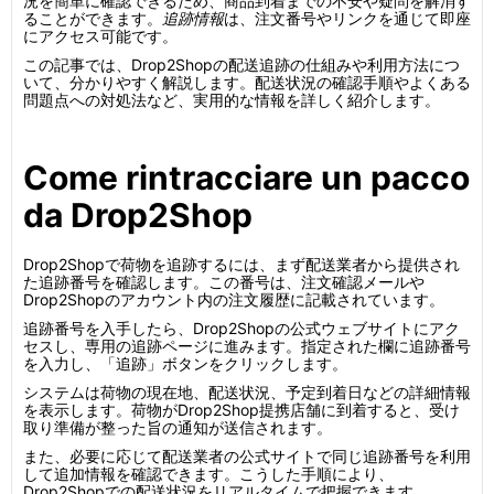
況を簡単に確認できるため、商品到着までの不安や疑問を解消す
ることができます。
追跡情報
は、注文番号やリンクを通じて即座
にアクセス可能です。
この記事では、Drop2Shopの配送追跡の仕組みや利用方法につ
いて、分かりやすく解説します。配送状況の確認手順やよくある
問題点への対処法など、実用的な情報を詳しく紹介します。
Come rintracciare un pacco
da Drop2Shop
Drop2Shopで荷物を追跡するには、まず配送業者から提供され
た追跡番号を確認します。この番号は、注文確認メールや
Drop2Shopのアカウント内の注文履歴に記載されています。
追跡番号を入手したら、Drop2Shopの公式ウェブサイトにアク
セスし、専用の追跡ページに進みます。指定された欄に追跡番号
を入力し、「追跡」ボタンをクリックします。
システムは荷物の現在地、配送状況、予定到着日などの詳細情報
を表示します。荷物がDrop2Shop提携店舗に到着すると、受け
取り準備が整った旨の通知が送信されます。
また、必要に応じて配送業者の公式サイトで同じ追跡番号を利用
して追加情報を確認できます。こうした手順により、
Drop2Shopでの配送状況をリアルタイムで把握できます。