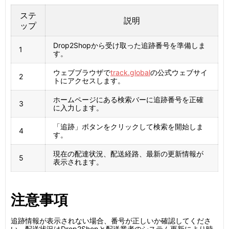
ステ
説明
ップ
Drop2Shopから受け取った追跡番号を準備しま
1
す。
ウェブブラウザで
track.global
の公式ウェブサイ
2
トにアクセスします。
ホームページにある検索バーに追跡番号を正確
3
に入力します。
「追跡」ボタンをクリックして検索を開始しま
4
す。
現在の配達状況、配送経路、最新の更新情報が
5
表示されます。
注意事項
追跡情報が表示されない場合、番号が正しいか確認してくださ
い。配送状況はDrop2Shopと配送業者のシステム更新により時