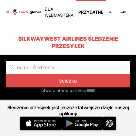
DLA
PRZYDATNE
PL
WEBMASTERA
SILKWAYWEST AIRLINES ŚLEDZENIE
PRZESYŁEK
ścieżka
otwórz ofertę partnera
Śledzenie przesyłek jest jeszcze łatwiejsze dzięki naszej
aplikacji