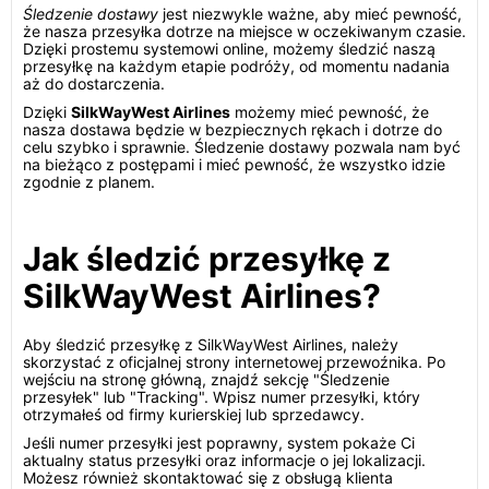
Śledzenie dostawy
jest niezwykle ważne, aby mieć pewność,
że nasza przesyłka dotrze na miejsce w oczekiwanym czasie.
Dzięki prostemu systemowi online, możemy śledzić naszą
przesyłkę na każdym etapie podróży, od momentu nadania
aż do dostarczenia.
Dzięki
SilkWayWest Airlines
możemy mieć pewność, że
nasza dostawa będzie w bezpiecznych rękach i dotrze do
celu szybko i sprawnie. Śledzenie dostawy pozwala nam być
na bieżąco z postępami i mieć pewność, że wszystko idzie
zgodnie z planem.
Jak śledzić przesyłkę z
SilkWayWest Airlines?
Aby śledzić przesyłkę z SilkWayWest Airlines, należy
skorzystać z oficjalnej strony internetowej przewoźnika. Po
wejściu na stronę główną, znajdź sekcję "Śledzenie
przesyłek" lub "Tracking". Wpisz numer przesyłki, który
otrzymałeś od firmy kurierskiej lub sprzedawcy.
Jeśli numer przesyłki jest poprawny, system pokaże Ci
aktualny status przesyłki oraz informacje o jej lokalizacji.
Możesz również skontaktować się z obsługą klienta