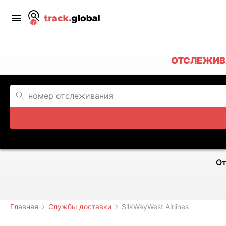
ОТСЛЕЖИВА
От
Главная
Службы доставки
SilkWayWest Airlines