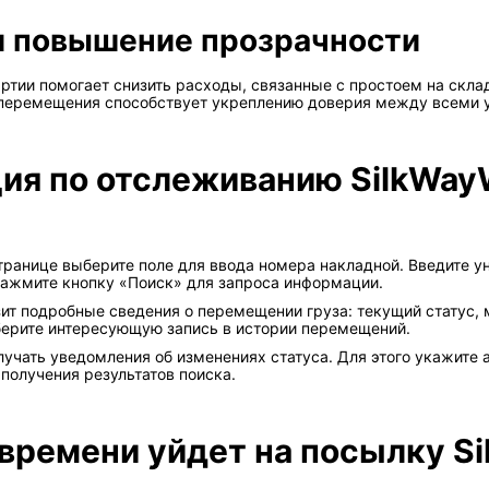
и повышение прозрачности
ртии помогает снизить расходы, связанные с простоем на скл
 перемещения способствует укреплению доверия между всеми у
я по отслеживанию SilkWayWe
й странице выберите поле для ввода номера накладной. Введите
Нажмите кнопку «Поиск» для запроса информации.
зит подробные сведения о перемещении груза: текущий статус,
берите интересующую запись в истории перемещений.
учать уведомления об изменениях статуса. Для этого укажите 
получения результатов поиска.
 времени уйдет на посылку Si