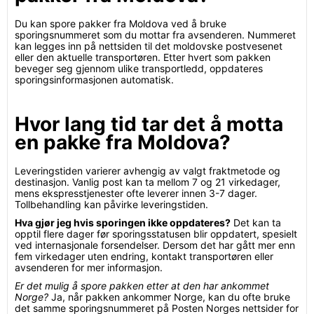
Du kan spore pakker fra Moldova ved å bruke
sporingsnummeret som du mottar fra avsenderen. Nummeret
kan legges inn på nettsiden til det moldovske postvesenet
eller den aktuelle transportøren. Etter hvert som pakken
beveger seg gjennom ulike transportledd, oppdateres
sporingsinformasjonen automatisk.
Hvor lang tid tar det å motta
en pakke fra Moldova?
Leveringstiden varierer avhengig av valgt fraktmetode og
destinasjon. Vanlig post kan ta mellom 7 og 21 virkedager,
mens ekspresstjenester ofte leverer innen 3-7 dager.
Tollbehandling kan påvirke leveringstiden.
Hva gjør jeg hvis sporingen ikke oppdateres?
Det kan ta
opptil flere dager før sporingsstatusen blir oppdatert, spesielt
ved internasjonale forsendelser. Dersom det har gått mer enn
fem virkedager uten endring, kontakt transportøren eller
avsenderen for mer informasjon.
Er det mulig å spore pakken etter at den har ankommet
Norge?
Ja, når pakken ankommer Norge, kan du ofte bruke
det samme sporingsnummeret på Posten Norges nettsider for