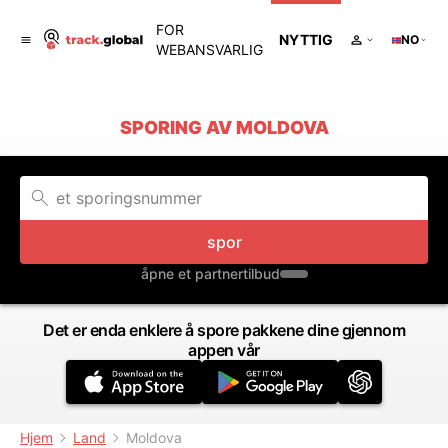
FOR
NYTTIG
NO
WEBANSVARLIG
SPORING AV MOLDOVA
spor
åpne et partnertilbud
Det er enda enklere å spore pakkene dine gjennom
appen vår
Hjem
Land
Moldova