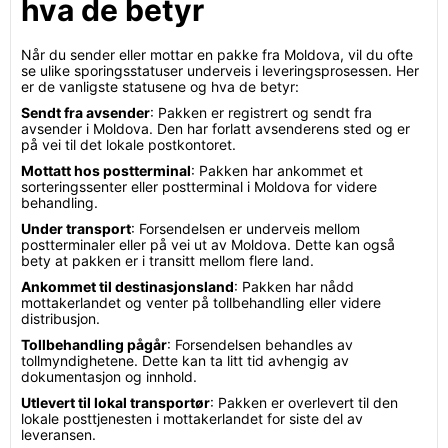
hva de betyr
Når du sender eller mottar en pakke fra Moldova, vil du ofte
se ulike sporingsstatuser underveis i leveringsprosessen. Her
er de vanligste statusene og hva de betyr:
Sendt fra avsender
: Pakken er registrert og sendt fra
avsender i Moldova. Den har forlatt avsenderens sted og er
på vei til det lokale postkontoret.
Mottatt hos postterminal
: Pakken har ankommet et
sorteringssenter eller postterminal i Moldova for videre
behandling.
Under transport
: Forsendelsen er underveis mellom
postterminaler eller på vei ut av Moldova. Dette kan også
bety at pakken er i transitt mellom flere land.
Ankommet til destinasjonsland
: Pakken har nådd
mottakerlandet og venter på tollbehandling eller videre
distribusjon.
Tollbehandling pågår
: Forsendelsen behandles av
tollmyndighetene. Dette kan ta litt tid avhengig av
dokumentasjon og innhold.
Utlevert til lokal transportør
: Pakken er overlevert til den
lokale posttjenesten i mottakerlandet for siste del av
leveransen.