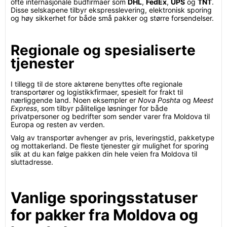
ofte internasjonale budfirmaer som
DHL
,
FedEx
,
UPS
og
TNT
.
Disse selskapene tilbyr ekspresslevering, elektronisk sporing
og høy sikkerhet for både små pakker og større forsendelser.
Regionale og spesialiserte
tjenester
I tillegg til de store aktørene benyttes ofte regionale
transportører og logistikkfirmaer, spesielt for frakt til
nærliggende land. Noen eksempler er
Nova Poshta
og
Meest
Express
, som tilbyr pålitelige løsninger for både
privatpersoner og bedrifter som sender varer fra Moldova til
Europa og resten av verden.
Valg av transportør avhenger av pris, leveringstid, pakketype
og mottakerland. De fleste tjenester gir mulighet for sporing
slik at du kan følge pakken din hele veien fra Moldova til
sluttadresse.
Vanlige sporingsstatuser
for pakker fra Moldova og