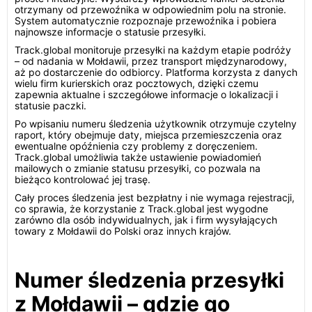
otrzymany od przewoźnika w odpowiednim polu na stronie.
System automatycznie rozpoznaje przewoźnika i pobiera
najnowsze informacje o statusie przesyłki.
Track.global monitoruje przesyłki na każdym etapie podróży
– od nadania w Mołdawii, przez transport międzynarodowy,
aż po dostarczenie do odbiorcy. Platforma korzysta z danych
wielu firm kurierskich oraz pocztowych, dzięki czemu
zapewnia aktualne i szczegółowe informacje o lokalizacji i
statusie paczki.
Po wpisaniu numeru śledzenia użytkownik otrzymuje czytelny
raport, który obejmuje daty, miejsca przemieszczenia oraz
ewentualne opóźnienia czy problemy z doręczeniem.
Track.global umożliwia także ustawienie powiadomień
mailowych o zmianie statusu przesyłki, co pozwala na
bieżąco kontrolować jej trasę.
Cały proces śledzenia jest bezpłatny i nie wymaga rejestracji,
co sprawia, że korzystanie z Track.global jest wygodne
zarówno dla osób indywidualnych, jak i firm wysyłających
towary z Mołdawii do Polski oraz innych krajów.
Numer śledzenia przesyłki
z Mołdawii – gdzie go