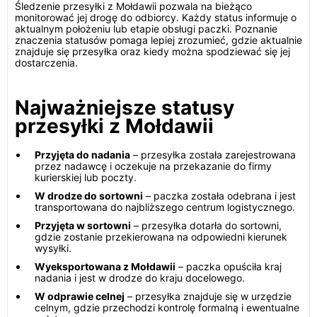
Śledzenie przesyłki z Mołdawii pozwala na bieżąco
monitorować jej drogę do odbiorcy. Każdy status informuje o
aktualnym położeniu lub etapie obsługi paczki. Poznanie
znaczenia statusów pomaga lepiej zrozumieć, gdzie aktualnie
znajduje się przesyłka oraz kiedy można spodziewać się jej
dostarczenia.
Najważniejsze statusy
przesyłki z Mołdawii
Przyjęta do nadania
– przesyłka została zarejestrowana
przez nadawcę i oczekuje na przekazanie do firmy
kurierskiej lub poczty.
W drodze do sortowni
– paczka została odebrana i jest
transportowana do najbliższego centrum logistycznego.
Przyjęta w sortowni
– przesyłka dotarła do sortowni,
gdzie zostanie przekierowana na odpowiedni kierunek
wysyłki.
Wyeksportowana z Mołdawii
– paczka opuściła kraj
nadania i jest w drodze do kraju docelowego.
W odprawie celnej
– przesyłka znajduje się w urzędzie
celnym, gdzie przechodzi kontrolę formalną i ewentualne