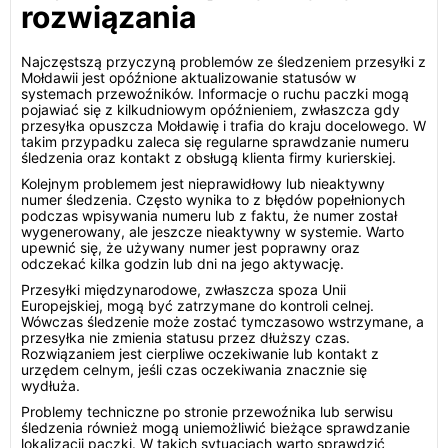
rozwiązania
Najczęstszą przyczyną problemów ze śledzeniem przesyłki z
Mołdawii jest opóźnione aktualizowanie statusów w
systemach przewoźników. Informacje o ruchu paczki mogą
pojawiać się z kilkudniowym opóźnieniem, zwłaszcza gdy
przesyłka opuszcza Mołdawię i trafia do kraju docelowego. W
takim przypadku zaleca się regularne sprawdzanie numeru
śledzenia oraz kontakt z obsługą klienta firmy kurierskiej.
Kolejnym problemem jest nieprawidłowy lub nieaktywny
numer śledzenia. Często wynika to z błędów popełnionych
podczas wpisywania numeru lub z faktu, że numer został
wygenerowany, ale jeszcze nieaktywny w systemie. Warto
upewnić się, że używany numer jest poprawny oraz
odczekać kilka godzin lub dni na jego aktywację.
Przesyłki międzynarodowe, zwłaszcza spoza Unii
Europejskiej, mogą być zatrzymane do kontroli celnej.
Wówczas śledzenie może zostać tymczasowo wstrzymane, a
przesyłka nie zmienia statusu przez dłuższy czas.
Rozwiązaniem jest cierpliwe oczekiwanie lub kontakt z
urzędem celnym, jeśli czas oczekiwania znacznie się
wydłuża.
Problemy techniczne po stronie przewoźnika lub serwisu
śledzenia również mogą uniemożliwić bieżące sprawdzanie
lokalizacji paczki. W takich sytuacjach warto sprawdzić