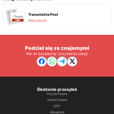
Transnistria Post
Śledź przesyłkę
Podziel się ze znajomymi
link do bezpłatnej i przydatnej usługi
Śledzenie przesyłek
Poczta Polska
InPost Poland
DPD
Aliexpress