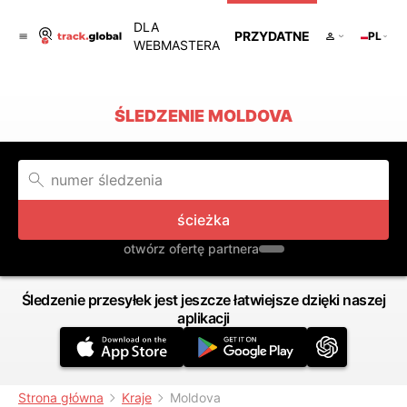
DLA
PRZYDATNE
PL
WEBMASTERA
ŚLEDZENIE MOLDOVA
ścieżka
otwórz ofertę partnera
Śledzenie przesyłek jest jeszcze łatwiejsze dzięki naszej
aplikacji
Strona główna
Kraje
Moldova