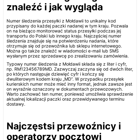
znaleźć i jak wygląda
Numer śledzenia przesyłki z Mołdawii to unikalny kod
przypisany do każdej paczki nadanej w tym kraju. Pozwala
on na bieżąco monitorować status przesyłki podczas jej
transportu do Polski lub innego kraju. Najczęściej numer
śledzenia znajduje się na potwierdzeniu nadania, które
otrzymuje się od przewoźnika lub sklepu internetowego.
Można go także znaleźć w wiadomości e-mail lub SMS
wysłanym przez sprzedawcę po zrealizowaniu zamówienia.
Typowy numer śledzenia z Mołdawii składa się z liter i cyfr,
np. RM123456789MD. Zazwyczaj zaczyna się od dwóch liter,
po których następuje dziewięć cyfr i kończy się
dwuliterowym kodem kraju „MD”. W przypadku przesyłek
kurierskich numer może mieć inny format, jednak zawsze jest
on wyraźnie oznaczony w dokumentach przewozowych.
Warto zachować ten numer, ponieważ umożliwia sprawdzenie
aktualnej lokalizacji paczki oraz przewidywanego terminu
dostawy.
Najczęstsi przewoźnicy i
operatorzy pocztowi