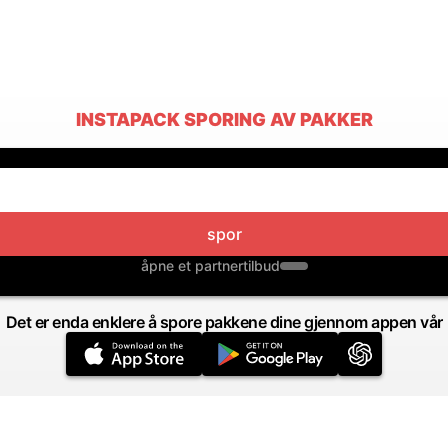
INSTAPACK SPORING AV PAKKER
spor
åpne et partnertilbud
Det er enda enklere å spore pakkene dine gjennom appen vår