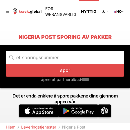
FOR
NYTTIG
NO
WEBANSVARLIG
NIGERIA POST SPORING AV PAKKER
spor
åpne et partnertilbud
Det er enda enklere å spore pakkene dine gjennom
appen vår
Hjem
Leveringstjenester
Nigeria Post