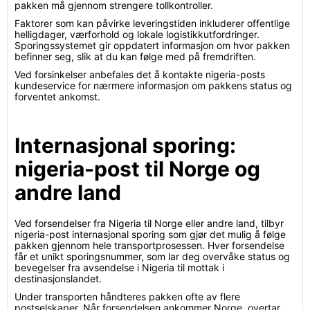
pakken må gjennom strengere tollkontroller.
Faktorer som kan påvirke leveringstiden inkluderer offentlige
helligdager, værforhold og lokale logistikkutfordringer.
Sporingssystemet gir oppdatert informasjon om hvor pakken
befinner seg, slik at du kan følge med på fremdriften.
Ved forsinkelser anbefales det å kontakte nigeria-posts
kundeservice for nærmere informasjon om pakkens status og
forventet ankomst.
Internasjonal sporing:
nigeria-post til Norge og
andre land
Ved forsendelser fra Nigeria til Norge eller andre land, tilbyr
nigeria-post internasjonal sporing som gjør det mulig å følge
pakken gjennom hele transportprosessen. Hver forsendelse
får et unikt sporingsnummer, som lar deg overvåke status og
bevegelser fra avsendelse i Nigeria til mottak i
destinasjonslandet.
Under transporten håndteres pakken ofte av flere
postselskaper. Når forsendelsen ankommer Norge, overtar