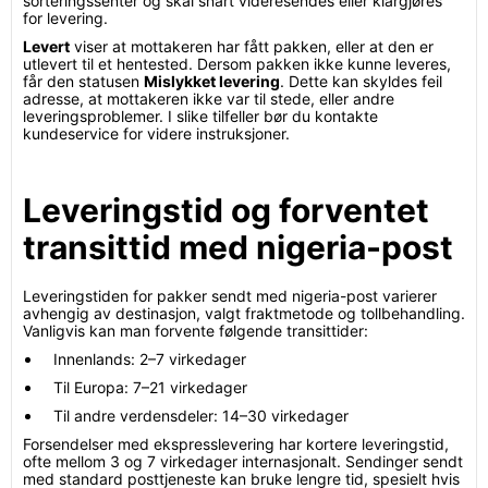
sorteringssenter og skal snart videresendes eller klargjøres
for levering.
Levert
viser at mottakeren har fått pakken, eller at den er
utlevert til et hentested. Dersom pakken ikke kunne leveres,
får den statusen
Mislykket levering
. Dette kan skyldes feil
adresse, at mottakeren ikke var til stede, eller andre
leveringsproblemer. I slike tilfeller bør du kontakte
kundeservice for videre instruksjoner.
Leveringstid og forventet
transittid med nigeria-post
Leveringstiden for pakker sendt med nigeria-post varierer
avhengig av destinasjon, valgt fraktmetode og tollbehandling.
Vanligvis kan man forvente følgende transittider:
Innenlands: 2–7 virkedager
Til Europa: 7–21 virkedager
Til andre verdensdeler: 14–30 virkedager
Forsendelser med ekspresslevering har kortere leveringstid,
ofte mellom 3 og 7 virkedager internasjonalt. Sendinger sendt
med standard posttjeneste kan bruke lengre tid, spesielt hvis