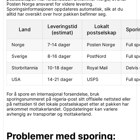
Posten Norge ansvaret for videre levering.
Sporingsinformasjonen oppdateres automatisk, slik at du
alltid har oversikt over hvor pakken befinner seg.
Leveringstid
Lokalt
Land
Spori
(estimat)
postselskap
Norge
7-14 dager
Posten Norge
Full sp
Sverige
8-16 dager
PostNord
Full sp
Storbritannia
10-18 dager
Royal Mail
Delvis
USA
14-21 dager
USPS
Full sp
For å spore en internasjonal forsendelse, bruk
sporingsnummeret på nigeria-post sitt offisielle nettsted eller
på nettsiden til det lokale postselskapet etter at pakken har
ankommet mottakerlandet. Oppdateringer kan variere
avhengig av transportør og mottakerland.
Problemer med sporing: