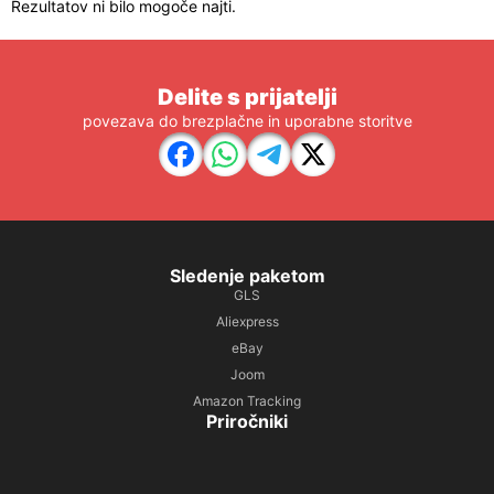
Rezultatov ni bilo mogoče najti.
Delite s prijatelji
povezava do brezplačne in uporabne storitve
Sledenje paketom
GLS
Aliexpress
eBay
Joom
Amazon Tracking
Priročniki