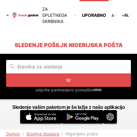
ZA
SPLETNEGA
UPORABNO
SL
SKRBNIKA
SLEDENJE POŠILJK NIGERIJSKA POŠTA
tir
odprite partnerjevo ponudbo
Sledenje vašim paketom je še lažje z našo aplikacijo
Domov
Storitve dostave
Nigerijska pošta