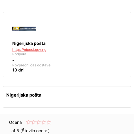
Nigerijska pošta
https://nipost.gov.ng
Podpora
-
Povprečni čas dostave
10 dni
Nigerijska pošta
Ocena
of 5 (Število ocen:
)