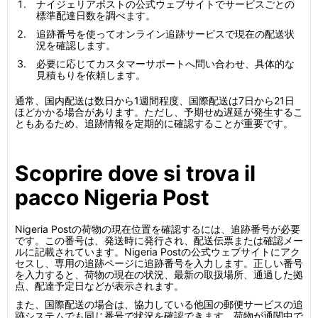
ナイジェリアポストの公式ウェブサイトでサービスごとの
標準配達日数を調べます。
追跡番号を使ってオンライン追跡サービスで現在の配送状
況を確認します。
必要に応じてカスタマーサポートへ問い合わせ、具体的な
見積もりを依頼します。
通常、国内配送は数日から1週間程度、国際配送は7日から21日
ほどかかる場合があります。ただし、予期せぬ遅延が発生するこ
ともあるため、追跡情報を定期的に確認することが重要です。
Scoprire dove si trova il
pacco Nigeria Post
Nigeria Postの荷物の現在位置を確認するには、追跡番号が必要
です。この番号は、発送時に発行され、配送伝票または確認メー
ルに記載されています。Nigeria Postの公式ウェブサイトにアク
セスし、専用の追跡ページに追跡番号を入力します。正しい番号
を入力すると、荷物の現在の状況、最新の取扱場所、通過した拠
点、配達予定日などが表示されます。
また、国際配送の場合は、協力している他国の郵便サービスの追
跡システムでも同じ番号で状況を確認できます。荷物が通関中で