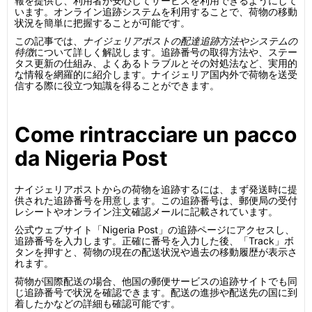
報を提供し、利用者が安心してサービスを利用できるようにして
います。オンライン追跡システムを利用することで、荷物の移動
状況を簡単に把握することが可能です。
この記事では、
ナイジェリアポストの配達追跡方法やシステムの
特徴
について詳しく解説します。追跡番号の取得方法や、ステー
タス更新の仕組み、よくあるトラブルとその対処法など、実用的
な情報を網羅的に紹介します。ナイジェリア国内外で荷物を送受
信する際に役立つ知識を得ることができます。
Come rintracciare un pacco
da Nigeria Post
ナイジェリアポストからの荷物を追跡するには、まず発送時に提
供された追跡番号を用意します。この追跡番号は、郵便局の受付
レシートやオンライン注文確認メールに記載されています。
公式ウェブサイト「Nigeria Post」の追跡ページにアクセスし、
追跡番号を入力します。正確に番号を入力した後、「Track」ボ
タンを押すと、荷物の現在の配送状況や過去の移動履歴が表示さ
れます。
荷物が国際配送の場合、他国の郵便サービスの追跡サイトでも同
じ追跡番号で状況を確認できます。配送の進捗や配送先の国に到
着したかなどの詳細も確認可能です。