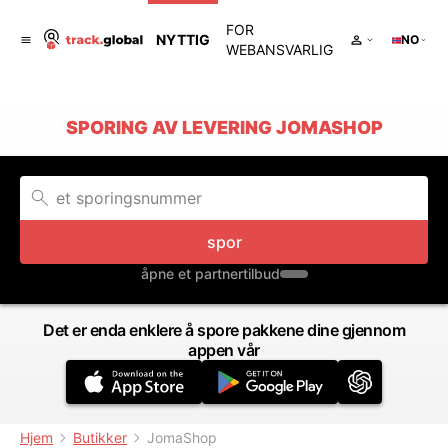
FOR
NYTTIG
NO
WEBANSVARLIG
SPORING AV LEVERING JOMASHOP
spor
åpne et partnertilbud
Det er enda enklere å spore pakkene dine gjennom
appen vår
Hjem
Butikker
JomaShop