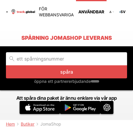
FÖR
ANVÄNDBAR
SV
WEBBANSVARIGA
SPÅRNING JOMASHOP LEVERANS
spåra
öppna ett partnererbjudande
Att spåra dina paket är ännu enklare via vår app
Hem
Butiker
JomaShop