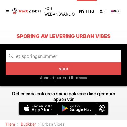
FOR
NYTTIG
NO
WEBANSVARLIG
SPORING AV LEVERING URBAN VIBES
spor
åpne et partnertilbud
Det er enda enklere å spore pakkene dine gjennom
appen vår
Hjem
Butikker
Urban Vibes