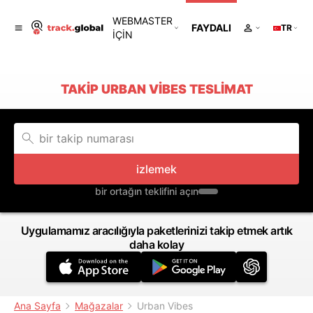
WEBMASTER
FAYDALI
TR
IÇIN
TAKIP URBAN VIBES TESLIMAT
izlemek
bir ortağın teklifini açın
Uygulamamız aracılığıyla paketlerinizi takip etmek artık
daha kolay
Ana Sayfa
Mağazalar
Urban Vibes