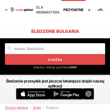
DLA
PRZYDATNE
PL
WEBMASTERA
ŚLEDZENIE BUŁGARIA
ścieżka
otwórz ofertę partnera
Śledzenie przesyłek jest jeszcze łatwiejsze dzięki naszej
aplikacji
Strona główna
Kraje
Bułgaria