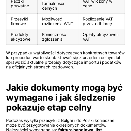
Paczki
VAT wliczony w
formalności
prywatne
cenę
celnych
Przesyłki
Możliwość
Rozliczenie VAT
firmowe
rozliczenia WNT
przez odbiorcę
Produkty
Konieczność
Opłaty akcyzowe i
akcyzowe
zgłoszenia
VAT
W przypadku wątpliwości dotyczących konkretnych towarów
lub procedur, warto skontaktować się z urzędem celnym lub
sprawdzić aktualne przepisy dotyczące importu i podatków
na oficjalnych stronach rządowych.
Jakie dokumenty mogą być
wymagane i jak śledzenie
pokazuje etap celny
Podczas wysyłki przesyłki z Bułgarii do Polski konieczne
może być przygotowanie określonych dokumentów.
Najczęściej wymagane są:
faktura handlowa
,
list