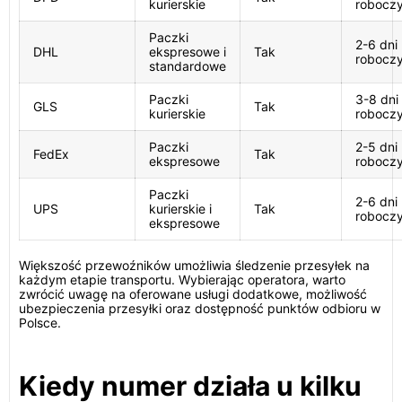
kurierskie
robocz
Paczki
2-6 dni
DHL
ekspresowe i
Tak
robocz
standardowe
Paczki
3-8 dni
GLS
Tak
kurierskie
robocz
Paczki
2-5 dni
FedEx
Tak
ekspresowe
robocz
Paczki
2-6 dni
UPS
kurierskie i
Tak
robocz
ekspresowe
Większość przewoźników umożliwia śledzenie przesyłek na
każdym etapie transportu. Wybierając operatora, warto
zwrócić uwagę na oferowane usługi dodatkowe, możliwość
ubezpieczenia przesyłki oraz dostępność punktów odbioru w
Polsce.
Kiedy numer działa u kilku