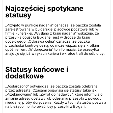
Najczęściej spotykane
statusy
„Przyjęto w punkcie nadania” oznacza, że paczka została
zarejestrowana w bułgarskiej placówce pocztowej lub w
firmie kurierskiej. „Wysłano z kraju nadania” wskazuje, że
przesyłka opuściła Bułgarię i jest w drodze do kraju
docelowego. „Odprawa celna” oznacza, że paczka
przechodzi kontrolę celną, co może wiązać się z krótkim
opóźnieniem. „W doręczeniu” to informacja, że przesyłka
znajduje się już w rękach kuriera i wkrótce trafi do odbiorcy.
Statusy końcowe i
dodatkowe
„Dostarczono” potwierdza, że paczka została odebrana
przez adresata. Czasami pojawiają się statusy takie jak
„Przekierowano” lub „Zwrot do nadawcy”, które informują o
zmianie adresu dostawy lub odesłaniu przesyłki z powodu
nieudanej próby doręczenia. Każdy z tych statusów pozwala
na bieżąco monitorować losy przesyłki z Bułgarii.