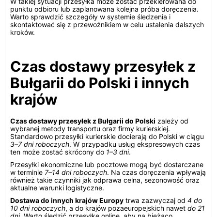
W takiej sytuacji przesyłka może zostać przekierowana do
punktu odbioru lub zaplanowana kolejna próba doręczenia.
Warto sprawdzić szczegóły w systemie śledzenia i
skontaktować się z przewoźnikiem w celu ustalenia dalszych
kroków.
Czas dostawy przesyłek z
Bułgarii do Polski i innych
krajów
Czas dostawy przesyłek z Bułgarii do Polski
zależy od
wybranej metody transportu oraz firmy kurierskiej.
Standardowo przesyłki kurierskie docierają do Polski w ciągu
3–7 dni roboczych
. W przypadku usług ekspresowych czas
ten może zostać skrócony do
1–3 dni
.
Przesyłki ekonomiczne lub pocztowe mogą być dostarczane
w terminie
7–14 dni roboczych
. Na czas doręczenia wpływają
również takie czynniki jak odprawa celna, sezonowość oraz
aktualne warunki logistyczne.
Dostawa do innych krajów Europy
trwa zazwyczaj od
4 do
10 dni roboczych
, a do krajów pozaeuropejskich nawet
do 21
dni
. Warto śledzić przesyłkę online, aby na bieżąco