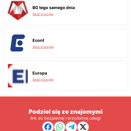
BG tego samego dnia
Śledź przesyłkę
Econt
Śledź przesyłkę
Europa
Śledź przesyłkę
Podziel się ze znajomymi
link do bezpłatnej i przydatnej usługi