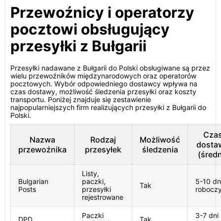
Przewoźnicy i operatorzy
pocztowi obsługujący
przesyłki z Bułgarii
Przesyłki nadawane z Bułgarii do Polski obsługiwane są przez
wielu przewoźników międzynarodowych oraz operatorów
pocztowych. Wybór odpowiedniego dostawcy wpływa na
czas dostawy, możliwość śledzenia przesyłki oraz koszty
transportu. Poniżej znajduje się zestawienie
najpopularniejszych firm realizujących przesyłki z Bułgarii do
Polski.
Cza
Nazwa
Rodzaj
Możliwość
dosta
przewoźnika
przesyłek
śledzenia
(średn
Listy,
Bulgarian
paczki,
5-10 dn
Tak
Posts
przesyłki
robocz
rejestrowane
Paczki
3-7 dni
DPD
Tak