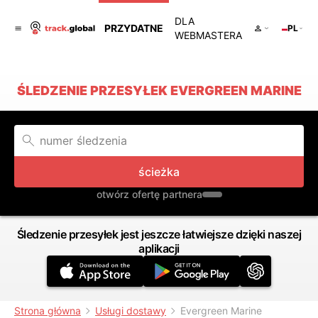
DLA
PRZYDATNE
PL
WEBMASTERA
ŚLEDZENIE PRZESYŁEK EVERGREEN MARINE
ścieżka
otwórz ofertę partnera
Śledzenie przesyłek jest jeszcze łatwiejsze dzięki naszej
aplikacji
Strona główna
Usługi dostawy
Evergreen Marine