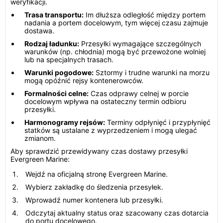
weryfikacji.
Trasa transportu:
Im dłuższa odległość między portem
nadania a portem docelowym, tym więcej czasu zajmuje
dostawa.
Rodzaj ładunku:
Przesyłki wymagające szczególnych
warunków (np. chłodnia) mogą być przewożone wolniej
lub na specjalnych trasach.
Warunki pogodowe:
Sztormy i trudne warunki na morzu
mogą opóźnić rejsy kontenerowców.
Formalności celne:
Czas odprawy celnej w porcie
docelowym wpływa na ostateczny termin odbioru
przesyłki.
Harmonogramy rejsów:
Terminy odpłynięć i przypłynięć
statków są ustalane z wyprzedzeniem i mogą ulegać
zmianom.
Aby sprawdzić przewidywany czas dostawy przesyłki
Evergreen Marine:
Wejdź na oficjalną stronę Evergreen Marine.
Wybierz zakładkę do śledzenia przesyłek.
Wprowadź numer kontenera lub przesyłki.
Odczytaj aktualny status oraz szacowany czas dotarcia
do portu docelowego.