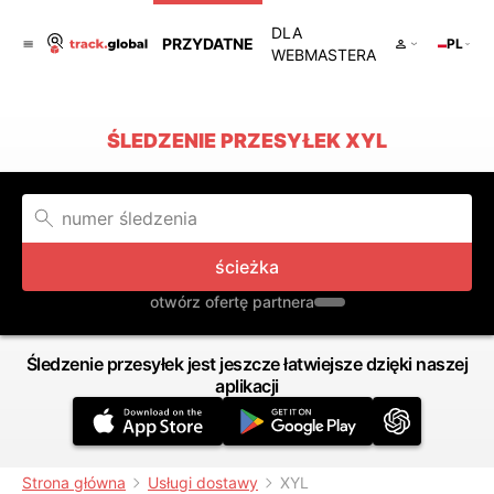
DLA
PRZYDATNE
PL
WEBMASTERA
ŚLEDZENIE PRZESYŁEK XYL
ścieżka
otwórz ofertę partnera
Śledzenie przesyłek jest jeszcze łatwiejsze dzięki naszej
aplikacji
Strona główna
Usługi dostawy
XYL