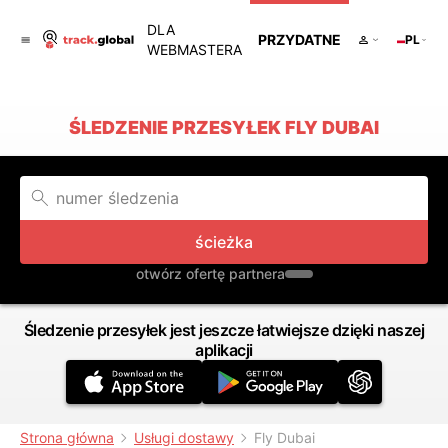
DLA
PRZYDATNE
PL
WEBMASTERA
ŚLEDZENIE PRZESYŁEK FLY DUBAI
ścieżka
otwórz ofertę partnera
Śledzenie przesyłek jest jeszcze łatwiejsze dzięki naszej
aplikacji
Strona główna
Usługi dostawy
Fly Dubai