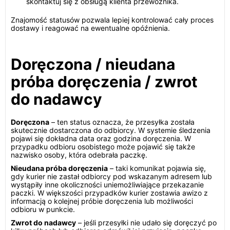
skontaktuj się z obsługą klienta przewoźnika.
Znajomość statusów pozwala lepiej kontrolować cały proces
dostawy i reagować na ewentualne opóźnienia.
Doręczona / nieudana
próba doręczenia / zwrot
do nadawcy
Doręczona
– ten status oznacza, że przesyłka została
skutecznie dostarczona do odbiorcy. W systemie śledzenia
pojawi się dokładna data oraz godzina doręczenia. W
przypadku odbioru osobistego może pojawić się także
nazwisko osoby, która odebrała paczkę.
Nieudana próba doręczenia
– taki komunikat pojawia się,
gdy kurier nie zastał odbiorcy pod wskazanym adresem lub
wystąpiły inne okoliczności uniemożliwiające przekazanie
paczki. W większości przypadków kurier zostawia awizo z
informacją o kolejnej próbie doręczenia lub możliwości
odbioru w punkcie.
Zwrot do nadawcy
– jeśli przesyłki nie udało się doręczyć po