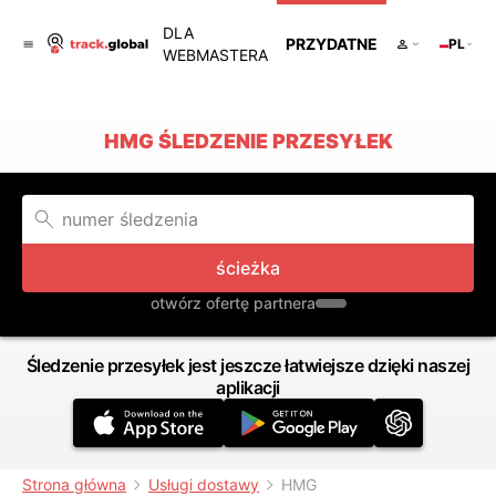
DLA
PRZYDATNE
PL
WEBMASTERA
HMG ŚLEDZENIE PRZESYŁEK
ścieżka
otwórz ofertę partnera
Śledzenie przesyłek jest jeszcze łatwiejsze dzięki naszej
aplikacji
Strona główna
Usługi dostawy
HMG