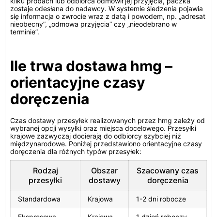
kilku próbach lub odbiorca odmówił jej przyjęcia, paczka
zostaje odesłana do nadawcy. W systemie śledzenia pojawia
się informacja o zwrocie wraz z datą i powodem, np. „adresat
nieobecny”, „odmowa przyjęcia” czy „nieodebrano w
terminie”.
Ile trwa dostawa hmg –
orientacyjne czasy
doręczenia
Czas dostawy przesyłek realizowanych przez hmg zależy od
wybranej opcji wysyłki oraz miejsca docelowego. Przesyłki
krajowe zazwyczaj docierają do odbiorcy szybciej niż
międzynarodowe. Poniżej przedstawiono orientacyjne czasy
doręczenia dla różnych typów przesyłek:
Rodzaj
Obszar
Szacowany czas
przesyłki
dostawy
doręczenia
Standardowa
Krajowa
1-2 dni robocze
Ekspresowa
Krajowa
1 dzień roboczy