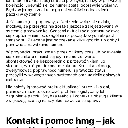
lub brakiem aktualizacji statusu przesyłki, należy w pierwszej
kolejności upewnić się, że numer został poprawnie wpisany.
Błędy w jednym znaku mogą uniemożliwić odnalezienie
paczki w systemie.
Jeśli numer jest poprawny, a śledzenie wciąż nie działa,
możliwe, że przesyłka nie została jeszcze zarejestrowana w
systemie przewoźnika. Czasami aktualizacja statusu pojawia
się z opóźnieniem, szczególnie na początkowych etapach
transportu. Zalecane jest odczekanie kilku godzin lub doby i
ponowne sprawdzenie numeru.
W przypadku braku zmian przez dłuższy czas lub pojawienia
się komunikatu o nieistniejącym numerze, warto
skontaktować się bezpośrednio z przewoźnikiem lub
sklepem, w którym dokonano zakupu. Konsultanci mogą
zweryfikować poprawność numeru, sprawdzić status
przesyłki w wewnętrznych systemach oraz udzielić dalszych
instrukcji.
Nie należy ignorować braku aktualizacji przez kilka dni,
ponieważ może to oznaczać problem logistyczny lub
zagubienie paczki. Szybka reakcja i kontakt z obsługą klienta
zwiększają szansę na szybkie rozwiązanie sprawy.
Kontakt i pomoc hmg – jak