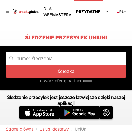
DLA
PRZYDATNE
PL
WEBMASTERA
ŚLEDZENIE PRZESYŁEK UNIUNI
ścieżka
otwórz ofertę partnera
Śledzenie przesyłek jest jeszcze łatwiejsze dzięki naszej
aplikacji
Strona główna
Usługi dostawy
UniUni