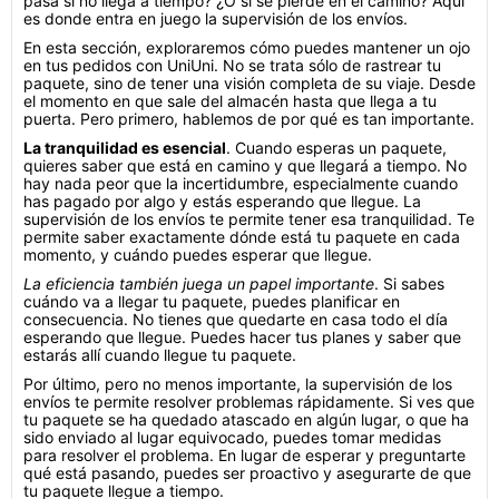
pasa si no llega a tiempo? ¿O si se pierde en el camino? Aquí
es donde entra en juego la supervisión de los envíos.
En esta sección, exploraremos cómo puedes mantener un ojo
en tus pedidos con UniUni. No se trata sólo de rastrear tu
paquete, sino de tener una visión completa de su viaje. Desde
el momento en que sale del almacén hasta que llega a tu
puerta. Pero primero, hablemos de por qué es tan importante.
La tranquilidad es esencial
. Cuando esperas un paquete,
quieres saber que está en camino y que llegará a tiempo. No
hay nada peor que la incertidumbre, especialmente cuando
has pagado por algo y estás esperando que llegue. La
supervisión de los envíos te permite tener esa tranquilidad. Te
permite saber exactamente dónde está tu paquete en cada
momento, y cuándo puedes esperar que llegue.
La eficiencia también juega un papel importante
. Si sabes
cuándo va a llegar tu paquete, puedes planificar en
consecuencia. No tienes que quedarte en casa todo el día
esperando que llegue. Puedes hacer tus planes y saber que
estarás allí cuando llegue tu paquete.
Por último, pero no menos importante, la supervisión de los
envíos te permite resolver problemas rápidamente. Si ves que
tu paquete se ha quedado atascado en algún lugar, o que ha
sido enviado al lugar equivocado, puedes tomar medidas
para resolver el problema. En lugar de esperar y preguntarte
qué está pasando, puedes ser proactivo y asegurarte de que
tu paquete llegue a tiempo.