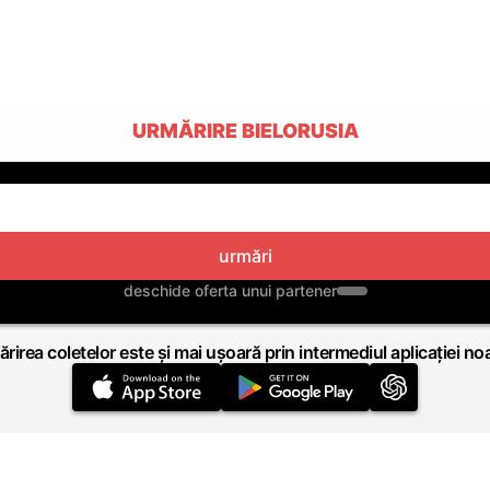
URMĂRIRE BIELORUSIA
urmări
deschide oferta unui partener
rirea coletelor este și mai ușoară prin intermediul aplicației no