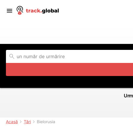
Urmă
Acasă
Țări
Bielorusia