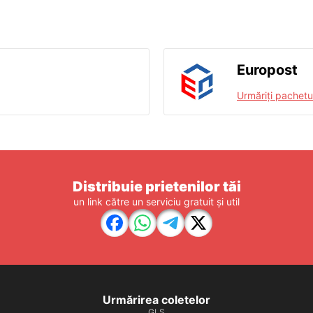
Europost
Urmăriți pachetu
Distribuie prietenilor tăi
un link către un serviciu gratuit și util
Urmărirea coletelor
GLS