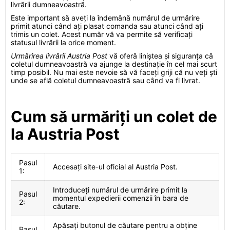
livrării dumneavoastră.
Este important să aveți la îndemână numărul de urmărire
primit atunci când ați plasat comanda sau atunci când ați
trimis un colet. Acest număr vă va permite să verificați
statusul livrării la orice moment.
Urmărirea livrării Austria Post
vă oferă liniștea și siguranța că
coletul dumneavoastră va ajunge la destinație în cel mai scurt
timp posibil. Nu mai este nevoie să vă faceți griji că nu veți ști
unde se află coletul dumneavoastră sau când va fi livrat.
Cum să urmăriți un colet de
la Austria Post
Pasul
Accesați site-ul oficial al Austria Post.
1:
Introduceți numărul de urmărire primit la
Pasul
momentul expedierii comenzii în bara de
2:
căutare.
Apăsați butonul de căutare pentru a obține
Pasul