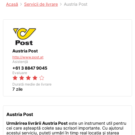
Acasă
Servicii de livrare
Austria Post
Austria Post
http://www.post.at
Asistență
+61 3 8847 9045
Evaluare
Durată medie de livrare
7 zile
Austria Post
Urmărirea livrării Austria Post
este un instrument util pentru
cei care așteaptă colete sau scrisori importante. Cu ajutorul
acestui serviciu, puteți urmări în timp real locația și starea