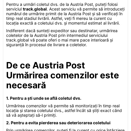
Pentru a urmări coletul dvs. de la Austria Post, puteți folosi
serviciul
track.global
. Acest serviciu vă permite să introduceți
numărul de urmărire primit de la Austria Post și să verificați în
timp real stadiul livrării. Astfel, veți fi mereu la curent cu
locația exactă a coletului dvs. și momentul estimat al livrării.
Indiferent dacă sunteți expeditor sau destinatar, urmărirea
coletelor de la Austria Post prin intermediul serviciului
track.global vă poate oferi o mai mare pace interioară și
siguranță în procesul de livrare a coletelor.
De ce Austria Post
Urmărirea comenzilor este
necesară
1. Pentru a ști unde se află coletul dvs.
Urmărirea comenzilor vă permite să monitorizați în timp real
locația și starea coletului dvs., astfel încât să știți exact când
să vă așteptați să-l primiți.
2. Pentru a evita pierderea sau deteriorarea coletului
Prin urmărirea comenzilor, puteți fi la curent cu orice întârziere