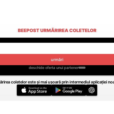
BEEPOST URMĂRIREA COLETELOR
urmări
deschide oferta unui partener
rirea coletelor este și mai ușoară prin intermediul aplicației no