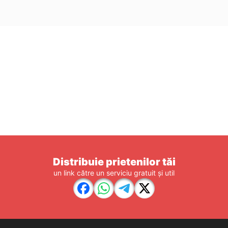
Distribuie prietenilor tăi
un link către un serviciu gratuit și util