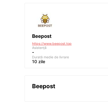
Beepost
https://www.beepost.top
Asistență
-
Durată medie de livrare
10 zile
Beepost