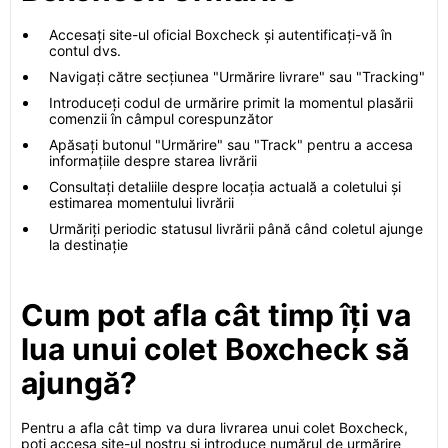
Accesați site-ul oficial Boxcheck și autentificați-vă în
contul dvs.
Navigați către secțiunea "Urmărire livrare" sau "Tracking"
Introduceți codul de urmărire primit la momentul plasării
comenzii în câmpul corespunzător
Apăsați butonul "Urmărire" sau "Track" pentru a accesa
informațiile despre starea livrării
Consultați detaliile despre locația actuală a coletului și
estimarea momentului livrării
Urmăriți periodic statusul livrării până când coletul ajunge
la destinație
Cum pot afla cât timp îți va
lua unui colet Boxcheck să
ajungă?
Pentru a afla cât timp va dura livrarea unui colet Boxcheck,
poți accesa site-ul nostru și introduce numărul de urmărire