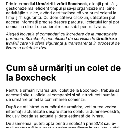
Prin intermediul
Urmăririi livrării Boxcheck
, clienții pot să-și
gestioneze mai eficient timpul și să-și organizeze mai bine
activitățile zilnice, având certitudinea că vor primi coletul la
timp și în siguranță. Cu doar câteva click-uri, utilizatorii pot
accesa informații precise despre parcursul coletului lor și pot
comunica direct cu curierul responsabil pentru livrare.
Alegeți inovația și comandați cu încredere de la magazinele
partenere Boxcheck, beneficiind de serviciul de
Urmărire a
livrării
care vă oferă siguranță și transparență în procesul de
livrare a coletelor dvs.
Cum să urmăriți un colet de
la Boxcheck
Pentru a urmări livrarea unui colet de la Boxcheck, trebuie să
accesați site-ul oficial al companiei și să introduceți numărul
de urmărire primit la confirmarea comenzii.
După ce ați introdus numărul de urmărire, veți putea vedea
informații actualizate despre starea coletului dumneavoastră,
inclusiv locația sa actuală și data estimată de livrare.
De asemenea, puteți opta pentru notificări prin SMS sau e-
mail pentru a fi la curent cu orice modificare în privința livrării