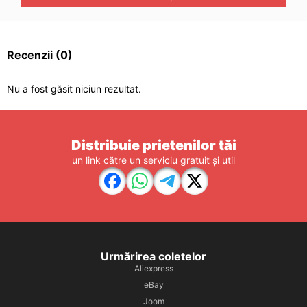
Recenzii
(0)
Nu a fost găsit niciun rezultat.
Distribuie prietenilor tăi
un link către un serviciu gratuit și util
Urmărirea coletelor
Aliexpress
eBay
Joom