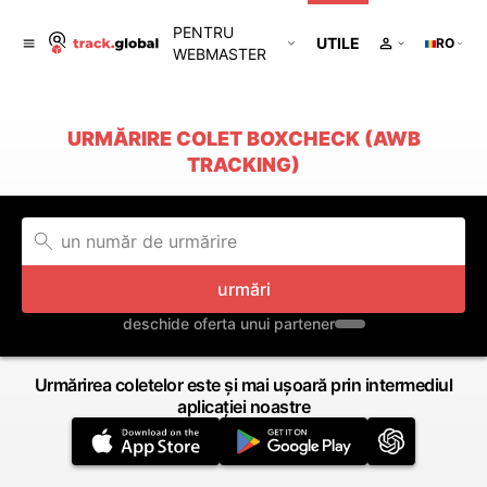
PENTRU
UTILE
RO
WEBMASTER
URMĂRIRE COLET BOXCHECK (AWB
TRACKING)
urmări
deschide oferta unui partener
Urmărirea coletelor este și mai ușoară prin intermediul
aplicației noastre