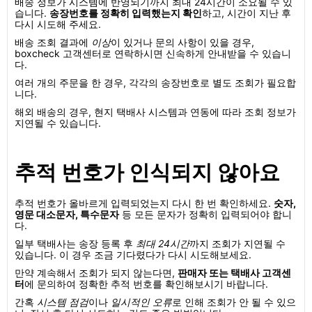
배송 정보가 시스템에 반영되기까지 최대 24시간이 소요될 수 있
습니다.
송장번호를 정확히 입력했는지 확인
하고, 시간이 지난 후
다시 시도해 주세요.
배송 조회 결과에
이상
이 있거나 문의 사항이 있을 경우,
boxcheck 고객센터로 연락하시면 신속하게 안내받을 수 있습니
다.
여러 개의 주문을 한 경우, 각각의 송장번호로 별도 조회가 필요합
니다.
해외 배송의 경우, 현지 택배사 시스템과 연동에 따라 조회 정보가
지연될 수 있습니다.
추적 번호가 인식되지 않아요
추적 번호가 올바르게 입력되었는지 다시 한 번 확인하세요.
숫자,
영문 대소문자, 특수문자
등 모든 문자가 정확히 입력되어야 합니
다.
일부 택배사는 송장 등록 후
최대 24시간
까지 조회가 지연될 수
있습니다. 이 경우 조금 기다렸다가 다시 시도해보세요.
만약 계속해서 조회가 되지 않는다면,
판매자 또는 택배사 고객센
터
에 문의하여 정확한 추적 번호를 확인해보시기 바랍니다.
간혹
시스템 점검
이나
일시적인 오류
로 인해 조회가 안 될 수 있으