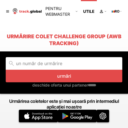
PENTRU
UTILE
RO
WEBMASTER
URMĂRIRE COLET CHALLENGE GROUP (AWB
TRACKING)
urmări
deschide oferta unui partener
Urmărirea coletelor este și mai ușoară prin intermediul
aplicației noastre