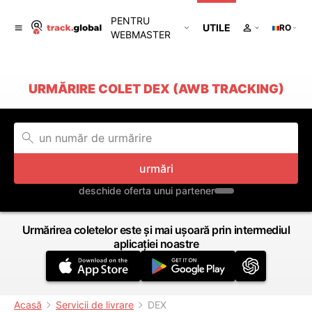
PENTRU
UTILE
RO
WEBMASTER
URMĂRIRE COLET DEX (AWB TRACKING)
urmări
deschide oferta unui partener
Urmărirea coletelor este și mai ușoară prin intermediul
aplicației noastre
Acasă
Servicii de livrare
DEX