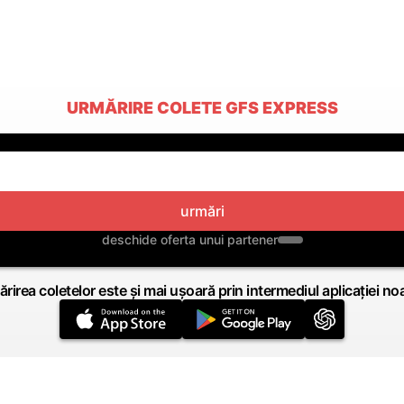
URMĂRIRE COLETE GFS EXPRESS
urmări
deschide oferta unui partener
rirea coletelor este și mai ușoară prin intermediul aplicației no