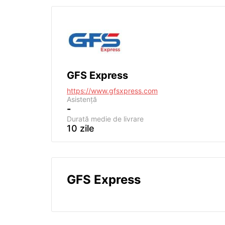
GFS Express
https://www.gfsxpress.com
Asistență
-
Durată medie de livrare
10 zile
GFS Express