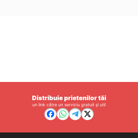
Distribuie prietenilor tăi
un link către un serviciu gratuit și util