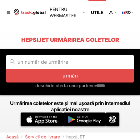
PENTRU
UTILE
RO
WEBMASTER
HEPSIJET URMĂRIREA COLETELOR
urmări
deschide oferta unui partener
Urmărirea coletelor este și mai ușoară prin intermediul
aplicației noastre
Acasă
Servicii de livrare
hepsiJET