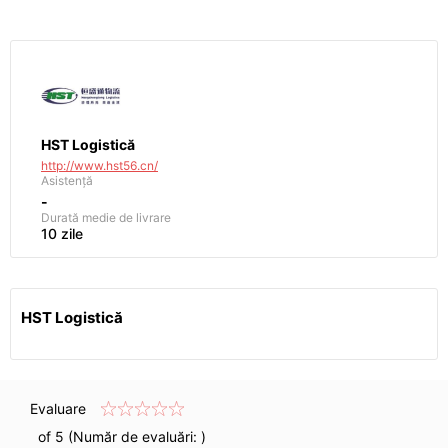
HST Logistică
http://www.hst56.cn/
Asistență
-
Durată medie de livrare
10 zile
HST Logistică
Evaluare
of 5 (Număr de evaluări:
)