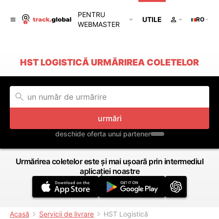
PENTRU
UTILE
RO
WEBMASTER
HST LOGISTICĂ URMĂRIREA COLETELOR
urmări
deschide oferta unui partener
Urmărirea coletelor este și mai ușoară prin intermediul
aplicației noastre
Acasă
Servicii de livrare
HST Logistică