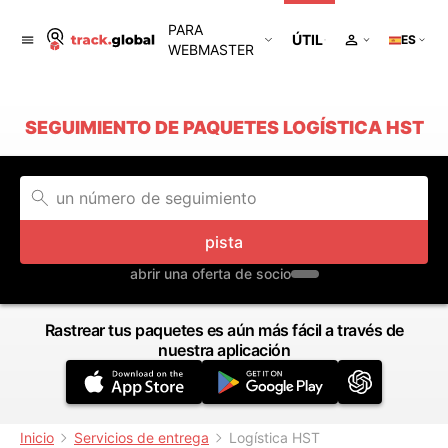
PARA
ÚTIL
ES
WEBMASTER
SEGUIMIENTO DE PAQUETES LOGÍSTICA HST
pista
abrir una oferta de socio
Rastrear tus paquetes es aún más fácil a través de
nuestra aplicación
Inicio
Servicios de entrega
Logística HST