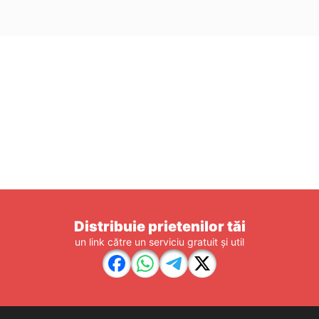
Distribuie prietenilor tăi
un link către un serviciu gratuit și util