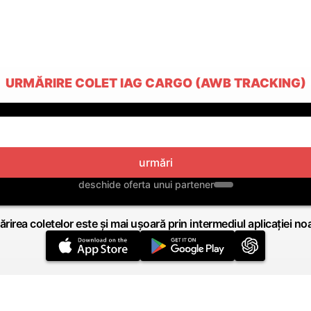
URMĂRIRE COLET IAG CARGO (AWB TRACKING)
urmări
deschide oferta unui partener
rirea coletelor este și mai ușoară prin intermediul aplicației no