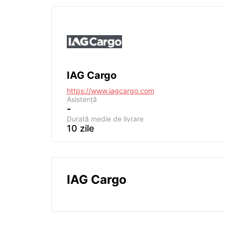
IAG Cargo
https://www.iagcargo.com
Asistență
-
Durată medie de livrare
10 zile
IAG Cargo