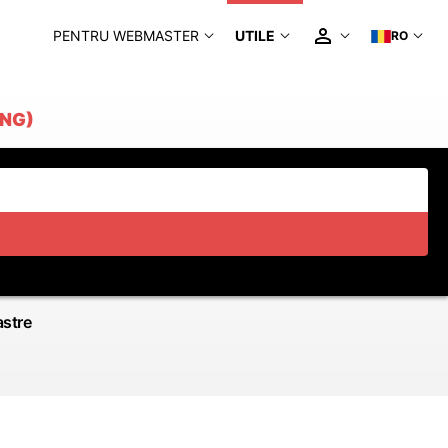
PENTRU WEBMASTER
UTILE
RO
NG)
astre