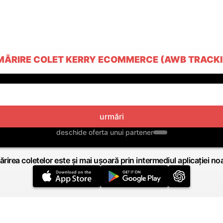
MĂRIRE COLET KERRY ECOMMERCE (AWB TRACKI
urmări
deschide oferta unui partener
rirea coletelor este și mai ușoară prin intermediul aplicației no