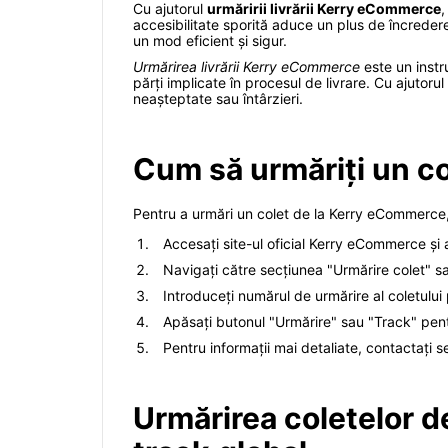
Cu ajutorul
urmăririi livrării Kerry eCommerce
,
accesibilitate sporită aduce un plus de încredere 
un mod eficient și sigur.
Urmărirea livrării Kerry eCommerce
este un instr
părți implicate în procesul de livrare. Cu ajutorul 
neașteptate sau întârzieri.
Cum să urmăriți un c
Pentru a urmări un colet de la Kerry eCommerce, 
Accesați site-ul oficial Kerry eCommerce și a
Navigați către secțiunea "Urmărire colet" s
Introduceți numărul de urmărire al coletului 
Apăsați butonul "Urmărire" sau "Track" pentr
Pentru informații mai detaliate, contactați se
Urmărirea coletelor d