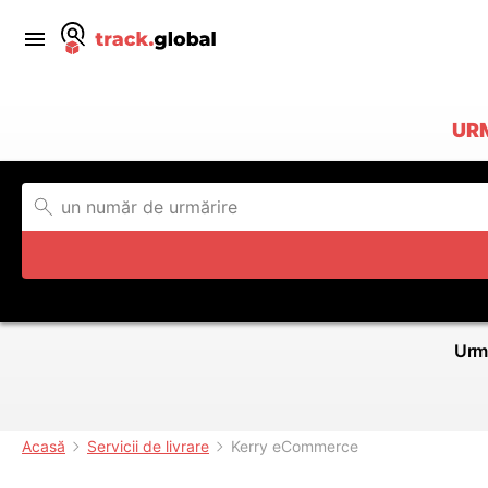
UR
Urmă
Acasă
Servicii de livrare
Kerry eCommerce