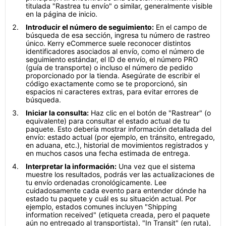
titulada "Rastrea tu envío" o similar, generalmente visible
en la página de inicio.
Introducir el número de seguimiento:
En el campo de
búsqueda de esa sección, ingresa tu número de rastreo
único. Kerry eCommerce suele reconocer distintos
identificadores asociados al envío, como el número de
seguimiento estándar, el ID de envío, el número PRO
(guía de transporte) o incluso el número de pedido
proporcionado por la tienda. Asegúrate de escribir el
código exactamente como se te proporcionó, sin
espacios ni caracteres extras, para evitar errores de
búsqueda.
Iniciar la consulta:
Haz clic en el botón de "Rastrear" (o
equivalente) para consultar el estado actual de tu
paquete. Esto debería mostrar información detallada del
envío: estado actual (por ejemplo, en tránsito, entregado,
en aduana, etc.), historial de movimientos registrados y
en muchos casos una fecha estimada de entrega.
Interpretar la información:
Una vez que el sistema
muestre los resultados, podrás ver las actualizaciones de
tu envío ordenadas cronológicamente. Lee
cuidadosamente cada evento para entender dónde ha
estado tu paquete y cuál es su situación actual. Por
ejemplo, estados comunes incluyen "Shipping
information received" (etiqueta creada, pero el paquete
aún no entregado al transportista), "In Transit" (en ruta),