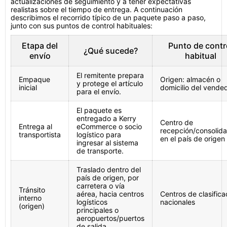
actualizaciones de seguimiento y a tener expectativas
realistas sobre el tiempo de entrega. A continuación
describimos el recorrido típico de un paquete paso a paso,
junto con sus puntos de control habituales:
Etapa del
Punto de contr
¿Qué sucede?
envío
habitual
El remitente prepara
Empaque
Origen: almacén o
y protege el artículo
inicial
domicilio del vende
para el envío.
El paquete es
entregado a Kerry
Centro de
Entrega al
eCommerce o socio
recepción/consolida
transportista
logístico para
en el país de origen
ingresar al sistema
de transporte.
Traslado dentro del
país de origen, por
carretera o vía
Tránsito
aérea, hacia centros
Centros de clasifica
interno
logísticos
nacionales
(origen)
principales o
aeropuertos/puertos
de salida.