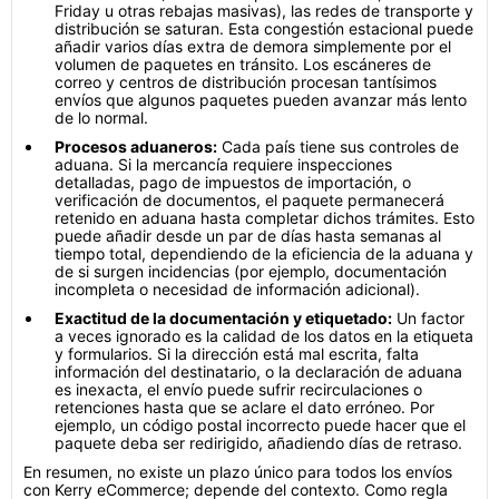
Friday u otras rebajas masivas), las redes de transporte y
distribución se saturan. Esta congestión estacional puede
añadir varios días extra de demora simplemente por el
volumen de paquetes en tránsito. Los escáneres de
correo y centros de distribución procesan tantísimos
envíos que algunos paquetes pueden avanzar más lento
de lo normal.
Procesos aduaneros:
Cada país tiene sus controles de
aduana. Si la mercancía requiere inspecciones
detalladas, pago de impuestos de importación, o
verificación de documentos, el paquete permanecerá
retenido en aduana hasta completar dichos trámites. Esto
puede añadir desde un par de días hasta semanas al
tiempo total, dependiendo de la eficiencia de la aduana y
de si surgen incidencias (por ejemplo, documentación
incompleta o necesidad de información adicional).
Exactitud de la documentación y etiquetado:
Un factor
a veces ignorado es la calidad de los datos en la etiqueta
y formularios. Si la dirección está mal escrita, falta
información del destinatario, o la declaración de aduana
es inexacta, el envío puede sufrir recirculaciones o
retenciones hasta que se aclare el dato erróneo. Por
ejemplo, un código postal incorrecto puede hacer que el
paquete deba ser redirigido, añadiendo días de retraso.
En resumen, no existe un plazo único para todos los envíos
con Kerry eCommerce; depende del contexto. Como regla