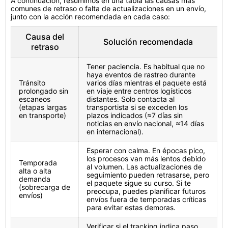
A continuación, resumimos en una tabla las causas más
comunes de retraso o falta de actualizaciones en un envío,
junto con la acción recomendada en cada caso:
Causa del
Solución recomendada
retraso
Tener paciencia. Es habitual que no
haya eventos de rastreo durante
Tránsito
varios días mientras el paquete está
prolongado sin
en viaje entre centros logísticos
escaneos
distantes. Solo contacta al
(etapas largas
transportista si se exceden los
en transporte)
plazos indicados (≈7 días sin
noticias en envío nacional, ≈14 días
en internacional).
Esperar con calma. En épocas pico,
los procesos van más lentos debido
Temporada
al volumen. Las actualizaciones de
alta o alta
seguimiento pueden retrasarse, pero
demanda
el paquete sigue su curso. Si te
(sobrecarga de
preocupa, puedes planificar futuros
envíos)
envíos fuera de temporadas críticas
para evitar estas demoras.
Verificar si el tracking indica paso