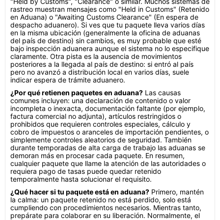
"Held by Customs", "Clearance" o similar. Muchos sistemas de
rastreo muestran mensajes como "Held in Customs" (Retenido
en Aduana) o "Awaiting Customs Clearance" (En espera de
despacho aduanero). Si ves que tu paquete lleva varios días
en la misma ubicación (generalmente la oficina de aduanas
del país de destino) sin cambios, es muy probable que esté
bajo inspección aduanera aunque el sistema no lo especifique
claramente. Otra pista es la ausencia de movimientos
posteriores a la llegada al país de destino: si entró al país
pero no avanzó a distribución local en varios días, suele
indicar espera de trámite aduanero.
¿Por qué retienen paquetes en aduana?
Las causas
comunes incluyen: una declaración de contenido o valor
incompleta o inexacta, documentación faltante (por ejemplo,
factura comercial no adjunta), artículos restringidos o
prohibidos que requieren controles especiales, cálculo y
cobro de impuestos o aranceles de importación pendientes, o
simplemente controles aleatorios de seguridad. También
durante temporadas de alta carga de trabajo las aduanas se
demoran más en procesar cada paquete. En resumen,
cualquier paquete que llame la atención de las autoridades o
requiera pago de tasas puede quedar retenido
temporalmente hasta solucionar el requisito.
¿Qué hacer si tu paquete está en aduana?
Primero, mantén
la calma: un paquete retenido no está perdido, solo está
cumpliendo con procedimientos necesarios. Mientras tanto,
prepárate para colaborar en su liberación. Normalmente, el