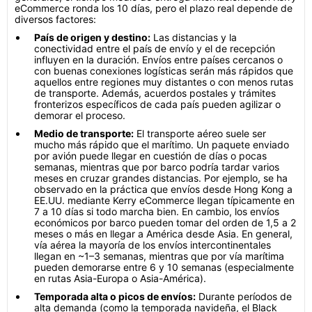
eCommerce ronda los 10 días, pero el plazo real depende de
diversos factores:
País de origen y destino:
Las distancias y la
conectividad entre el país de envío y el de recepción
influyen en la duración. Envíos entre países cercanos o
con buenas conexiones logísticas serán más rápidos que
aquellos entre regiones muy distantes o con menos rutas
de transporte. Además, acuerdos postales y trámites
fronterizos específicos de cada país pueden agilizar o
demorar el proceso.
Medio de transporte:
El transporte aéreo suele ser
mucho más rápido que el marítimo. Un paquete enviado
por avión puede llegar en cuestión de días o pocas
semanas, mientras que por barco podría tardar varios
meses en cruzar grandes distancias. Por ejemplo, se ha
observado en la práctica que envíos desde Hong Kong a
EE.UU. mediante Kerry eCommerce llegan típicamente en
7 a 10 días si todo marcha bien. En cambio, los envíos
económicos por barco pueden tomar del orden de 1,5 a 2
meses o más en llegar a América desde Asia. En general,
vía aérea la mayoría de los envíos intercontinentales
llegan en ~1–3 semanas, mientras que por vía marítima
pueden demorarse entre 6 y 10 semanas (especialmente
en rutas Asia-Europa o Asia-América).
Temporada alta o picos de envíos:
Durante períodos de
alta demanda (como la temporada navideña, el Black