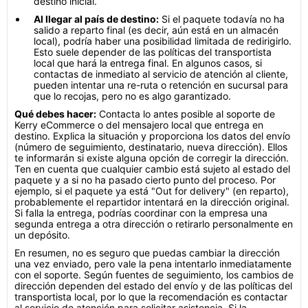
destino inicial.
Al llegar al país de destino:
Si el paquete todavía no ha
salido a reparto final (es decir, aún está en un almacén
local), podría haber una posibilidad limitada de redirigirlo.
Esto suele depender de las políticas del transportista
local que hará la entrega final. En algunos casos, si
contactas de inmediato al servicio de atención al cliente,
pueden intentar una re-ruta o retención en sucursal para
que lo recojas, pero no es algo garantizado.
Qué debes hacer:
Contacta lo antes posible al soporte de
Kerry eCommerce o del mensajero local que entrega en
destino. Explica la situación y proporciona los datos del envío
(número de seguimiento, destinatario, nueva dirección). Ellos
te informarán si existe alguna opción de corregir la dirección.
Ten en cuenta que cualquier cambio está sujeto al estado del
paquete y a si no ha pasado cierto punto del proceso. Por
ejemplo, si el paquete ya está "Out for delivery" (en reparto),
probablemente el repartidor intentará en la dirección original.
Si falla la entrega, podrías coordinar con la empresa una
segunda entrega a otra dirección o retirarlo personalmente en
un depósito.
En resumen, no es seguro que puedas cambiar la dirección
una vez enviado, pero vale la pena intentarlo inmediatamente
con el soporte. Según fuentes de seguimiento, los cambios de
dirección dependen del estado del envío y de las políticas del
transportista local, por lo que la recomendación es contactar
al servicio de atención para solicitar asistencia. Si la