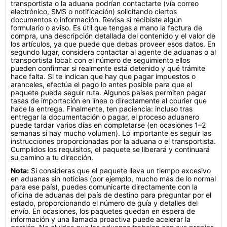
transportista o la aduana podrían contactarte (vía correo
electrónico, SMS o notificación) solicitando ciertos
documentos o información. Revisa si recibiste algún
formulario o aviso. Es útil que tengas a mano la factura de
compra, una descripción detallada del contenido y el valor de
los artículos, ya que puede que debas proveer esos datos. En
segundo lugar, considera contactar al agente de aduanas o al
transportista local: con el número de seguimiento ellos
pueden confirmar si realmente está detenido y qué trámite
hace falta. Si te indican que hay que pagar impuestos o
aranceles, efectúa el pago lo antes posible para que el
paquete pueda seguir ruta. Algunos países permiten pagar
tasas de importación en línea o directamente al courier que
hace la entrega. Finalmente, ten paciencia: incluso tras
entregar la documentación o pagar, el proceso aduanero
puede tardar varios días en completarse (en ocasiones 1–2
semanas si hay mucho volumen). Lo importante es seguir las
instrucciones proporcionadas por la aduana o el transportista.
Cumplidos los requisitos, el paquete se liberará y continuará
su camino a tu dirección.
Nota:
Si consideras que el paquete lleva un tiempo excesivo
en aduanas sin noticias (por ejemplo, mucho más de lo normal
para ese país), puedes comunicarte directamente con la
oficina de aduanas del país de destino para preguntar por el
estado, proporcionando el número de guía y detalles del
envío. En ocasiones, los paquetes quedan en espera de
información y una llamada proactiva puede acelerar la