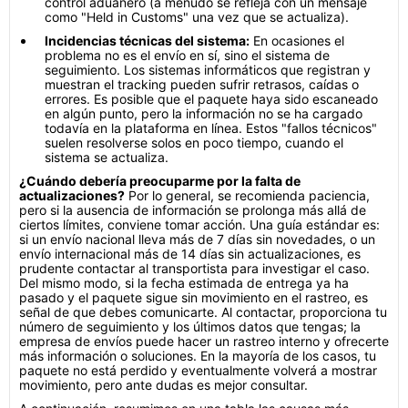
control aduanero (a menudo se refleja con un mensaje
como "Held in Customs" una vez que se actualiza).
Incidencias técnicas del sistema:
En ocasiones el
problema no es el envío en sí, sino el sistema de
seguimiento. Los sistemas informáticos que registran y
muestran el tracking pueden sufrir retrasos, caídas o
errores. Es posible que el paquete haya sido escaneado
en algún punto, pero la información no se ha cargado
todavía en la plataforma en línea. Estos "fallos técnicos"
suelen resolverse solos en poco tiempo, cuando el
sistema se actualiza.
¿Cuándo debería preocuparme por la falta de
actualizaciones?
Por lo general, se recomienda paciencia,
pero si la ausencia de información se prolonga más allá de
ciertos límites, conviene tomar acción. Una guía estándar es:
si un envío nacional lleva más de 7 días sin novedades, o un
envío internacional más de 14 días sin actualizaciones, es
prudente contactar al transportista para investigar el caso.
Del mismo modo, si la fecha estimada de entrega ya ha
pasado y el paquete sigue sin movimiento en el rastreo, es
señal de que debes comunicarte. Al contactar, proporciona tu
número de seguimiento y los últimos datos que tengas; la
empresa de envíos puede hacer un rastreo interno y ofrecerte
más información o soluciones. En la mayoría de los casos, tu
paquete no está perdido y eventualmente volverá a mostrar
movimiento, pero ante dudas es mejor consultar.