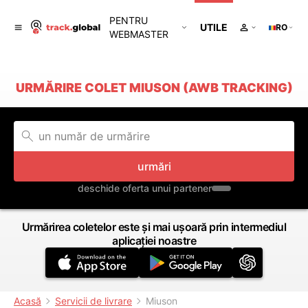
PENTRU
UTILE
RO
WEBMASTER
URMĂRIRE COLET MIUSON (AWB TRACKING)
urmări
deschide oferta unui partener
Urmărirea coletelor este și mai ușoară prin intermediul
aplicației noastre
Acasă
Servicii de livrare
Miuson