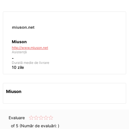
Miuson
http://www.miuson.net
Asistență
-
Durată medie de livrare
10 zile
Miuson
Evaluare
of 5 (Număr de evaluări:
)