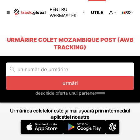
PENTRU
UTILE
RO
WEBMASTER
URMĂRIRE COLET MOZAMBIQUE POST (AWB
TRACKING)
urmări
deschide oferta unui partener
Urmărirea coletelor este și mai ușoară prin intermediul
aplicației noastre