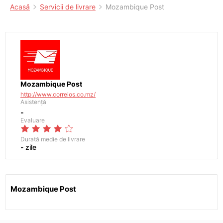
Acasă
Servicii de livrare
Mozambique Post
Mozambique Post
http://www.correios.co.mz/
Asistență
-
Evaluare
Durată medie de livrare
- zile
Mozambique Post