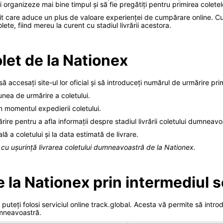
i organizeze mai bine timpul și să fie pregătiți pentru primirea coletelo
it care aduce un plus de valoare experienței de cumpărare online. Cu a
lete, fiind mereu la curent cu stadiul livrării acestora.
let de la Nationex
ă accesați site-ul lor oficial și să introduceți numărul de urmărire pri
unea de urmărire a coletului.
n momentul expedierii coletului.
re pentru a afla informații despre stadiul livrării coletului dumneavo
ală a coletului și la data estimată de livrare.
i cu ușurință livrarea coletului dumneavoastră de la Nationex.
 la Nationex prin intermediul s
 puteți folosi serviciul online track.global. Acesta vă permite să intr
dumneavoastră.