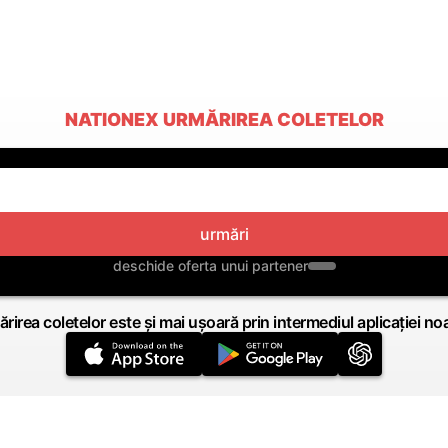
NATIONEX URMĂRIREA COLETELOR
urmări
deschide oferta unui partener
rirea coletelor este și mai ușoară prin intermediul aplicației no