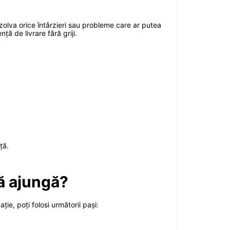
zolva orice întârzieri sau probleme care ar putea
ță de livrare fără griji.
ță.
să ajungă?
ie, poți folosi următorii pași: