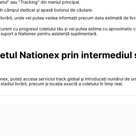
ul" sau "Tracking" din meniul principal.
u în câmpul dedicat și apasă butonul de căutare.
livrării, unde vei putea vedea informații precum data estimată de livrar
 la curent cu progresul coletului tău și vei putea estima cu aproximativ
 suport a Nationex pentru asistență suplimentară.
letul Nationex prin intermediul 
ionex, puteți accesa serviciul track.global și introduceți numărul de u
tadiul livrării, precum și locația exactă a coletului în timp real.