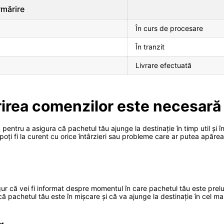
mărire
În curs de procesare
În tranzit
Livrare efectuată
irea comenzilor este necesară
entru a asigura că pachetul tău ajunge la destinație în timp util și în
 poți fi la curent cu orice întârzieri sau probleme care ar putea apăre
gur că vei fi informat despre momentul în care pachetul tău este prelu
a că pachetul tău este în mișcare și că va ajunge la destinație în cel mai