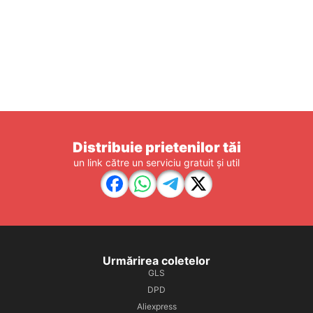
Distribuie prietenilor tăi
un link către un serviciu gratuit și util
Urmărirea coletelor
GLS
DPD
Aliexpress