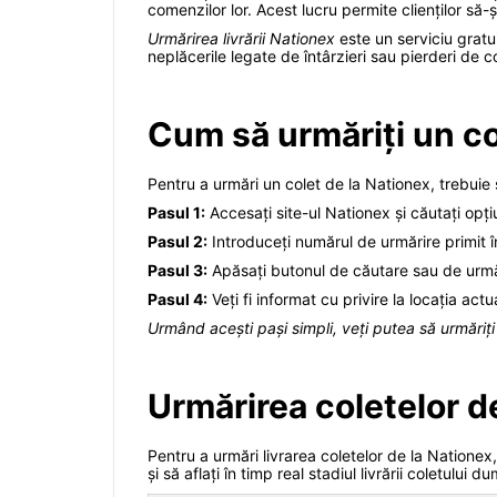
comenzilor lor. Acest lucru permite clienților să-ș
Urmărirea livrării Nationex
este un serviciu gratu
neplăcerile legate de întârzieri sau pierderi de co
Cum să urmăriți un co
Pentru a urmări un colet de la Nationex, trebuie s
Pasul 1:
Accesați site-ul Nationex și căutați opți
Pasul 2:
Introduceți numărul de urmărire primit î
Pasul 3:
Apăsați butonul de căutare sau de urmări
Pasul 4:
Veți fi informat cu privire la locația actu
Urmând acești pași simpli, veți putea să urmăriț
Urmărirea coletelor de
Pentru a urmări livrarea coletelor de la Nationex,
și să aflați în timp real stadiul livrării coletului 