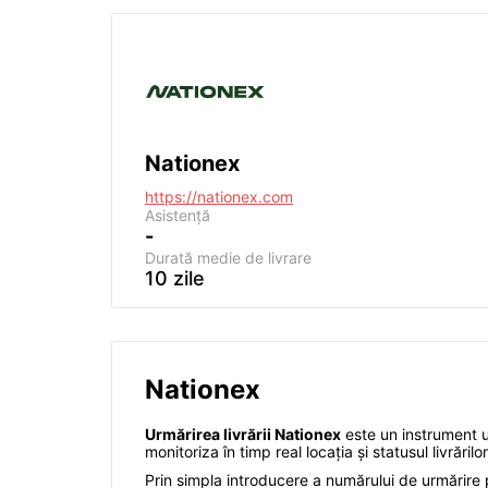
Nationex
https://nationex.com
Asistență
-
Durată medie de livrare
10 zile
Nationex
Urmărirea livrării Nationex
este un instrument uti
monitoriza în timp real locația și statusul livrări
Prin simpla introducere a numărului de urmărire pe