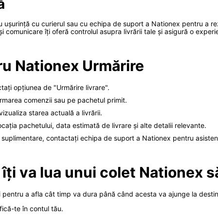
ă
cu ușurință cu curierul sau cu echipa de suport a Nationex pentru a re
omunicare îți oferă controlul asupra livrării tale și asigură o experien
ru Nationex Urmărire
ctați opțiunea de "Urmărire livrare".
firmarea comenzii sau pe pachetul primit.
zualiza starea actuală a livrării.
cația pachetului, data estimată de livrare și alte detalii relevante.
 suplimentare, contactați echipa de suport a Nationex pentru asisten
îți va lua unui colet Nationex 
i pentru a afla cât timp va dura până când acesta va ajunge la destinaț
ică-te în contul tău.