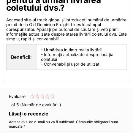
pentru a urmări livrarea
coletului dvs.?
Accesați site-ul track.global și introduceți numărul de urmărire
primit de la Old Dominion Freight Lines în câmpul
corespunzător. Apăsați pe butonul de căutare și veți primi
informațiile actualizate despre starea livrării coletului dvs. Este
simplu, rapid și convenabil!
- Urmărirea în timp real a livrării
- Informații actualizate despre locația
Beneficii:
coletului
- Convenabil și ușor de utilizat
Evaluare
of 5 (Număr de evaluări:
)
Lăsați o recenzie
Adresa dvs. de e-mail nu va fi publicată. Câmpurile obligatorii sunt
marcate *