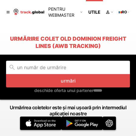
PENTRU
UTILE
RO
WEBMASTER
URMĂRIRE COLET OLD DOMINION FREIGHT
LINES (AWB TRACKING)
urmări
deschide oferta unui partener
Urmărirea coletelor este și mai ușoară prin intermediul
aplicației noastre