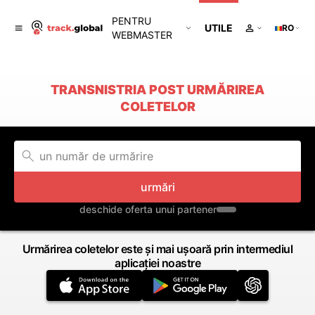
PENTRU
UTILE
RO
WEBMASTER
TRANSNISTRIA POST URMĂRIREA
COLETELOR
urmări
deschide oferta unui partener
Urmărirea coletelor este și mai ușoară prin intermediul
aplicației noastre