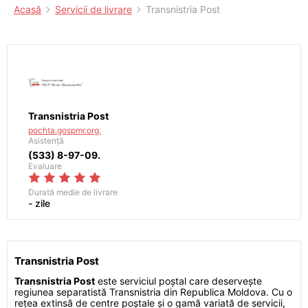
Acasă
Servicii de livrare
Transnistria Post
Transnistria Post
pochta.gospmr.org.
Asistență
(533) 8-97-09.
Evaluare
Durată medie de livrare
- zile
Transnistria Post
Transnistria Post
este serviciul poștal care deservește
regiunea separatistă Transnistria din Republica Moldova. Cu o
rețea extinsă de centre poștale și o gamă variată de servicii,