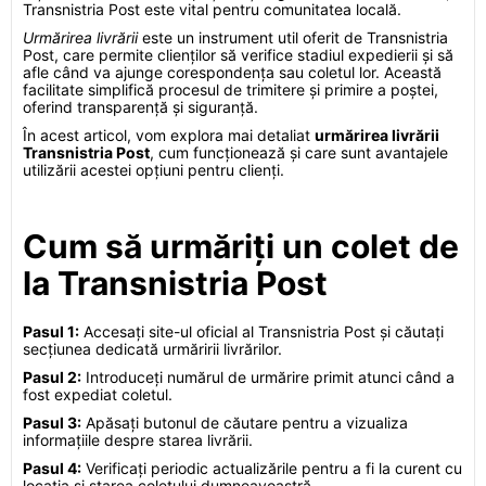
Transnistria Post este vital pentru comunitatea locală.
Urmărirea livrării
este un instrument util oferit de Transnistria
Post, care permite clienților să verifice stadiul expedierii și să
afle când va ajunge corespondența sau coletul lor. Această
facilitate simplifică procesul de trimitere și primire a poștei,
oferind transparență și siguranță.
În acest articol, vom explora mai detaliat
urmărirea livrării
Transnistria Post
, cum funcționează și care sunt avantajele
utilizării acestei opțiuni pentru clienți.
Cum să urmăriți un colet de
la Transnistria Post
Pasul 1:
Accesați site-ul oficial al Transnistria Post și căutați
secțiunea dedicată urmăririi livrărilor.
Pasul 2:
Introduceți numărul de urmărire primit atunci când a
fost expediat coletul.
Pasul 3:
Apăsați butonul de căutare pentru a vizualiza
informațiile despre starea livrării.
Pasul 4:
Verificați periodic actualizările pentru a fi la curent cu
locația și starea coletului dumneavoastră.