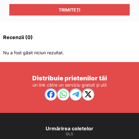
TRIMITEȚI
Recenzii
(0)
Nu a fost găsit niciun rezultat.
Distribuie prietenilor tăi
un link către un serviciu gratuit și util
Urmărirea coletelor
GLS