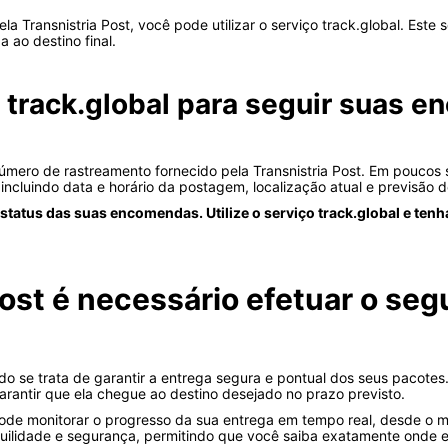
ransnistria Post, você pode utilizar o serviço track.global. Este s
ao destino final.
o track.global para seguir suas 
o número de rastreamento fornecido pela Transnistria Post. Em pouco
ncluindo data e horário da postagem, localização atual e previsão d
atus das suas encomendas. Utilize o serviço track.global e tenha
Post é necessário efetuar o se
se trata de garantir a entrega segura e pontual dos seus pacotes. 
antir que ela chegue ao destino desejado no prazo previsto.
de monitorar o progresso da sua entrega em tempo real, desde o 
nquilidade e segurança, permitindo que você saiba exatamente onde