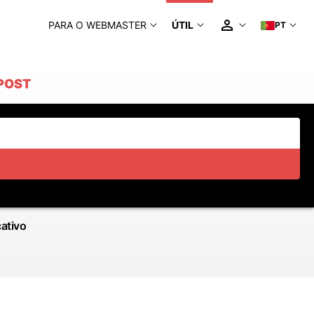
PARA O WEBMASTER
ÚTIL
PT
POST
cativo