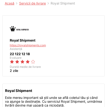
Acasă
Servicii de livrare
Royal Shipment
Royal Shipment
https://royalshipments.com
Asistență
22 122 12 18
Evaluare
Durată medie de livrare
2 zile
Royal Shipment
Este mereu important să știi unde se află coletul tău și când
va ajunge la destinație. Cu serviciul Royal Shipment, urmărirea
livrării devine mai ușoară ca niciodată.