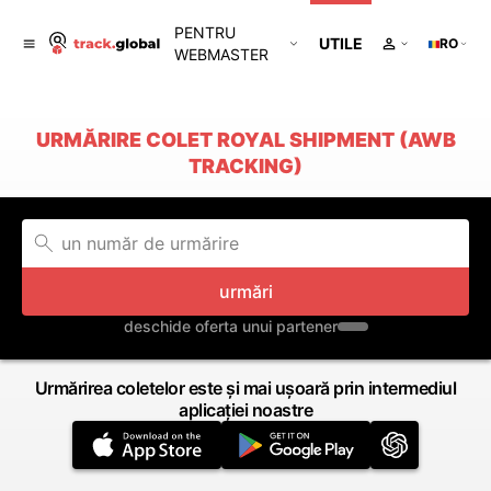
PENTRU
UTILE
RO
WEBMASTER
URMĂRIRE COLET ROYAL SHIPMENT (AWB
TRACKING)
urmări
deschide oferta unui partener
Urmărirea coletelor este și mai ușoară prin intermediul
aplicației noastre