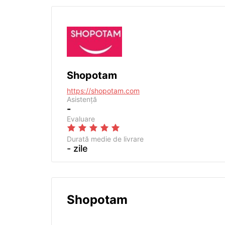
Shopotam
https://shopotam.com
Asistență
-
Evaluare
Durată medie de livrare
- zile
Shopotam