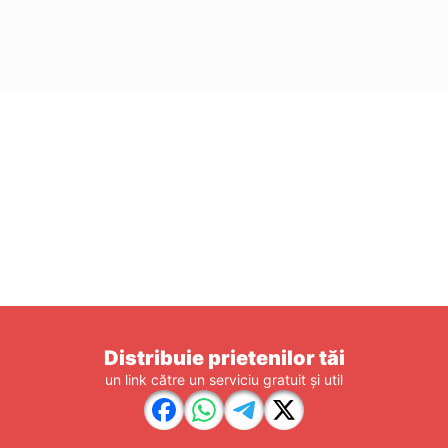
Distribuie prietenilor tăi
un link către un serviciu gratuit și util