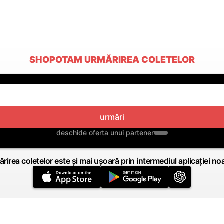
SHOPOTAM URMĂRIREA COLETELOR
urmări
deschide oferta unui partener
rirea coletelor este și mai ușoară prin intermediul aplicației no