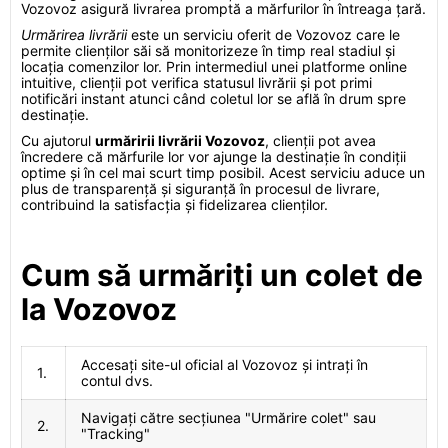
Vozovoz asigură livrarea promptă a mărfurilor în întreaga țară.
Urmărirea livrării
este un serviciu oferit de Vozovoz care le
permite clienților săi să monitorizeze în timp real stadiul și
locația comenzilor lor. Prin intermediul unei platforme online
intuitive, clienții pot verifica statusul livrării și pot primi
notificări instant atunci când coletul lor se află în drum spre
destinație.
Cu ajutorul
urmăririi livrării Vozovoz
, clienții pot avea
încredere că mărfurile lor vor ajunge la destinație în condiții
optime și în cel mai scurt timp posibil. Acest serviciu aduce un
plus de transparență și siguranță în procesul de livrare,
contribuind la satisfacția și fidelizarea clienților.
Cum să urmăriți un colet de
la Vozovoz
Accesați site-ul oficial al Vozovoz și intrați în
1.
contul dvs.
Navigați către secțiunea "Urmărire colet" sau
2.
"Tracking"