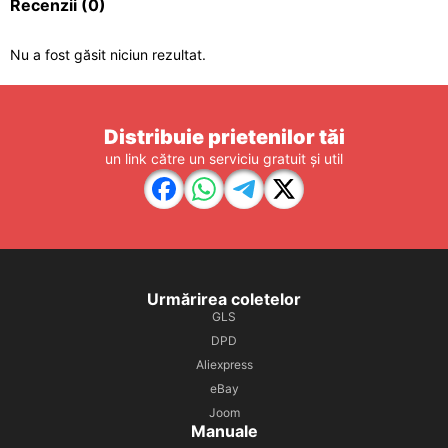
Recenzii
(0)
Nu a fost găsit niciun rezultat.
Distribuie prietenilor tăi
un link către un serviciu gratuit și util
Urmărirea coletelor
GLS
DPD
Aliexpress
eBay
Joom
Manuale