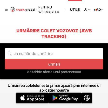
PENTRU
UTILE
RO
WEBMASTER
URMĂRIRE COLET VOZOVOZ (AWB
TRACKING)
urmări
deschide oferta unui partener
Urmărirea coletelor este și mai ușoară prin intermediul
aplicației noastre