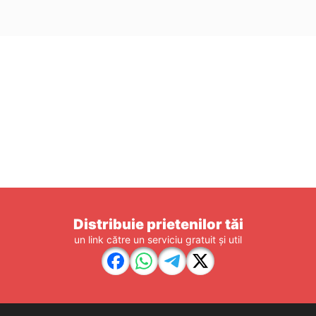
Distribuie prietenilor tăi
un link către un serviciu gratuit și util