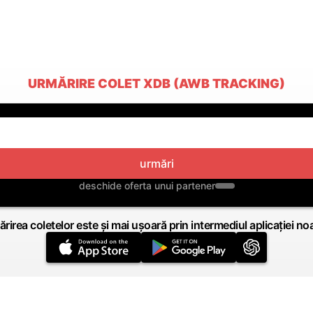
URMĂRIRE COLET XDB (AWB TRACKING)
urmări
deschide oferta unui partener
rirea coletelor este și mai ușoară prin intermediul aplicației no