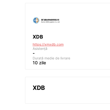
XDB
https://xmxdb.com
Asistență
-
Durată medie de livrare
10 zile
XDB